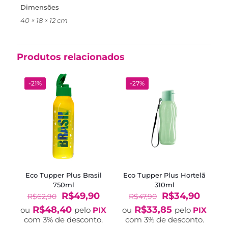
Dimensões
40 × 18 × 12 cm
Produtos relacionados
-21%
-27%
Eco Tupper Plus Brasil
Eco Tupper Plus Hortelã
750ml
310ml
O
O
O
O
R$
49,90
R$
34,90
R$
62,90
R$
47,90
preço
preço
preço
preço
R$
48,40
R$
33,85
ou
pelo
PIX
ou
pelo
PIX
original
atual
original
atual
com 3% de desconto.
com 3% de desconto.
era:
é:
era:
é: