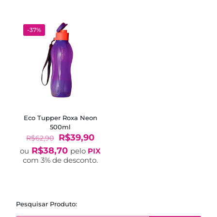
R$62,90.
R$49,90.
R$47,90.
R$34,
-37%
Eco Tupper Roxa Neon
500ml
O
O
R$
39,90
R$
62,90
preço
preço
R$
38,70
ou
pelo
PIX
original
atual
com 3% de desconto.
era:
é:
R$62,90.
R$39,90.
Pesquisar Produto: