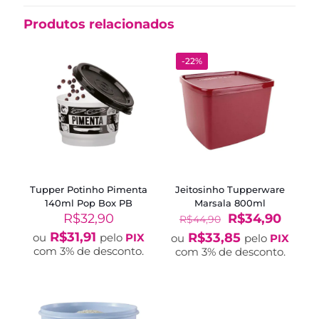
Produtos relacionados
-22%
Tupper Potinho Pimenta
Jeitosinho Tupperware
140ml Pop Box PB
Marsala 800ml
O
O
R$
32,90
R$
34,90
R$
44,90
preço
preço
R$
31,91
R$
33,85
ou
pelo
PIX
ou
pelo
PIX
original
atual
com 3% de desconto.
com 3% de desconto.
era:
é:
R$44,90.
R$34,