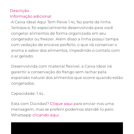
Descrição
Informação adicional
A Caixa Ideal Aqui Tem Peixe 1.4L faz parte da linha
Jeitosos e, foi especialmente desenvolvida para você
congelar alimentos de forma organizada em seu
congelador ou freezer. Além disso a linha possui tampa
com vedação de encaixe perfeito, o que irá conservar o
aroma e sabor dos alimentos, impedindo o contato com
o ar gelado.
Desenvolvida com material flexível, a Caixa Ideal irá
garantir a conservação do frango sem rachar pela
expansão natural dos alimentos que ocorre quando estão
congelados.
Capacidade: 1.4L.
Esta com Dúvidas!?
Clique aqui
para enviar-nos uma
mensagem, mas se preferir podemos atendê-lo pelo
Whatsapp
clicando aqui
.