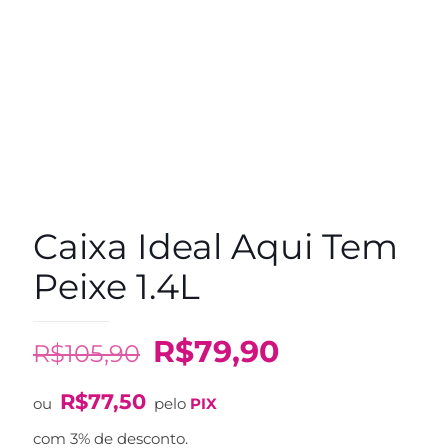
Caixa Ideal Aqui Tem
Peixe 1.4L
O
O
R$
79,90
R$
105,90
preço
preço
R$
77,50
original
atual
ou
pelo
PIX
era:
é:
com 3% de desconto.