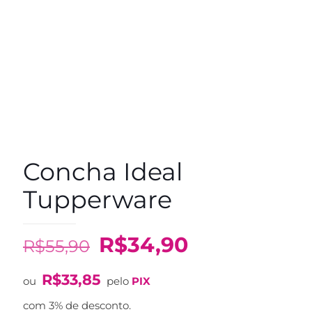
Concha Ideal
Tupperware
O
O
R$
34,90
R$
55,90
preço
preço
R$
33,85
original
atual
ou
pelo
PIX
era:
é:
com 3% de desconto.