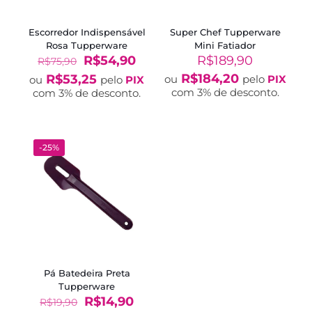
Escorredor Indispensável
Super Chef Tupperware
Rosa Tupperware
Mini Fatiador
O
O
R$
54,90
R$
189,90
R$
75,90
preço
preço
R$
184,20
R$
53,25
ou
pelo
PIX
ou
pelo
PIX
original
atual
com 3% de desconto.
com 3% de desconto.
era:
é:
R$75,90.
R$54,90.
-25%
Pá Batedeira Preta
Tupperware
O
O
R$
14,90
R$
19,90