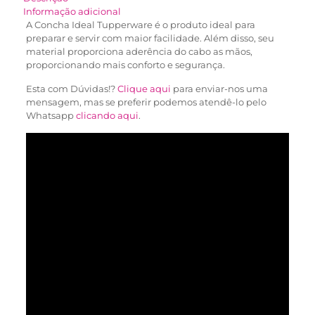
Informação adicional
A Concha Ideal Tupperware é o produto ideal para
preparar e servir com maior facilidade. Além disso, seu
material proporciona aderência do cabo as mãos,
proporcionando mais conforto e segurança.
Esta com Dúvidas!?
Clique aqui
para enviar-nos uma
mensagem, mas se preferir podemos atendê-lo pelo
Whatsapp
clicando aqui
.