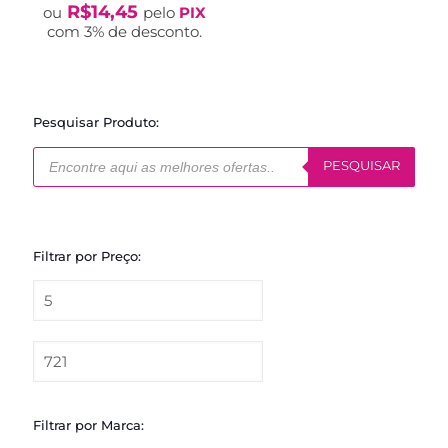
preço
preço
R$
14,45
ou
pelo
PIX
original
atual
com 3% de desconto.
era:
é:
R$19,90.
R$14,90.
Pesquisar Produto:
Pesquisar
produtos
PESQUISAR
Filtrar por Preço:
Filtrar por Marca: