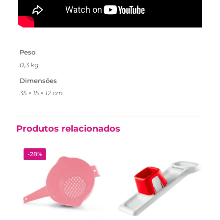
Peso
0,3 kg
Dimensões
35 × 15 × 12 cm
Produtos relacionados
-28%