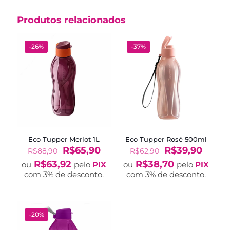
Produtos relacionados
-26%
-37%
Eco Tupper Merlot 1L
Eco Tupper Rosé 500ml
O
O
O
O
R$
65,90
R$
39,90
R$
88,90
R$
62,90
preço
preço
preço
preço
R$
63,92
R$
38,70
ou
pelo
PIX
ou
pelo
PIX
original
atual
original
atual
com 3% de desconto.
com 3% de desconto.
era:
é:
era:
é:
R$88,90.
R$65,90.
R$62,90.
R$39,
-20%