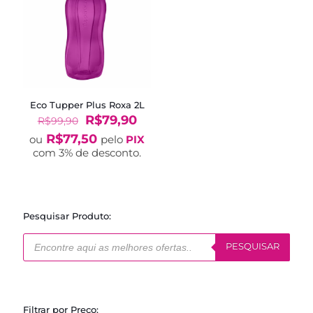
Eco Tupper Plus Roxa 2L
O
O
R$
79,90
R$
99,90
preço
preço
R$
77,50
ou
pelo
PIX
original
atual
com 3% de desconto.
era:
é:
R$99,90.
R$79,90.
Pesquisar Produto:
Pesquisar
produtos
PESQUISAR
Filtrar por Preço: