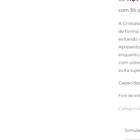
com 3% d
A Cristal
de forma u
evitando 
Apresenta
enquanto 
com siste
evita suje
Capacidade
Fora de es
Categoria
Simula