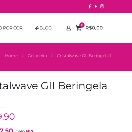
0
O POR COR
BLOG
R$0,00
Home
Geladeira
Cristalwave GII Beringela 1L
stalwave GII Beringela
9,90
7,50
pelo
PIX