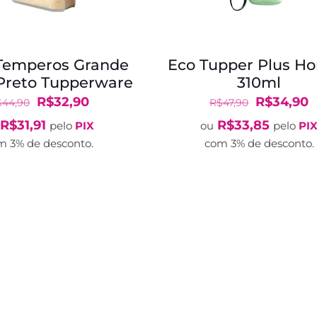
 Temperos Grande
Eco Tupper Plus Ho
Preto Tupperware
310ml
O
O
O
R$
32,90
R$
34,90
$
44,90
R$
47,90
preço
preço
preço
p
R$
31,91
R$
33,85
pelo
PIX
ou
pelo
PI
original
atual
original
a
m 3% de desconto.
com 3% de desconto.
era:
é:
era:
é
R$44,90.
R$32,90.
R$47,90.
R