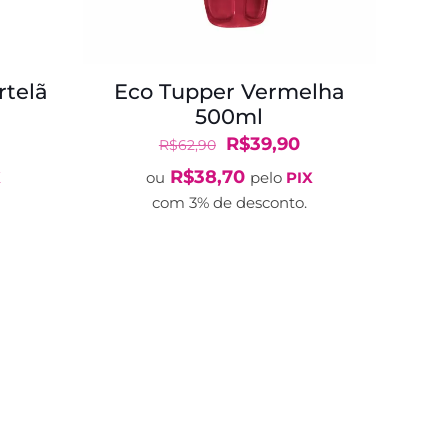
rtelã
Eco Tupper Vermelha
500ml
O
O
O
R$
39,90
R$
62,90
reço
preço
preço
R$
38,70
X
ou
pelo
PIX
tual
original
atual
com 3% de desconto.
:
era:
é:
$34,90.
R$62,90.
R$39,90.