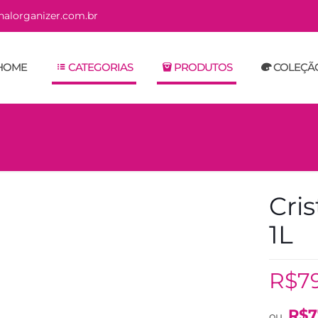
alorganizer.com.br
HOME
CATEGORIAS
PRODUTOS
COLEÇÃ
Cri
1L
R$
7
R$
7
ou