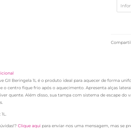
Comparti
icional
ve GII Beringela 1L é o produto ideal para aquecer de forma unifor
e o centro fique frio após o aquecimento. Apresenta alças later
iver quente. Além disso, sua tampa com sistema de escape do vap
s.
 1L.
úvidas!?
Clique aqui
para enviar-nos uma mensagem, mas se pr