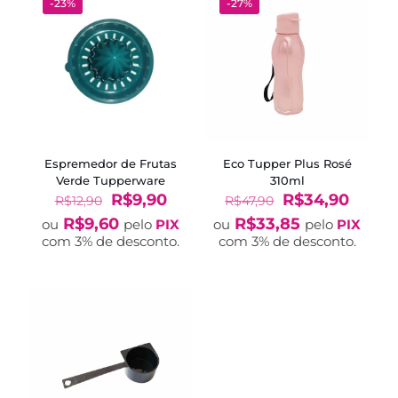
-23%
-27%
Espremedor de Frutas
Eco Tupper Plus Rosé
Verde Tupperware
310ml
O
O
O
O
R$
9,90
R$
34,90
R$
12,90
R$
47,90
preço
preço
preço
preço
R$
9,60
R$
33,85
ou
pelo
PIX
ou
pelo
PIX
original
atual
original
atual
com 3% de desconto.
com 3% de desconto.
era:
é:
era:
é:
R$12,90.
R$9,90.
R$47,90.
R$34,