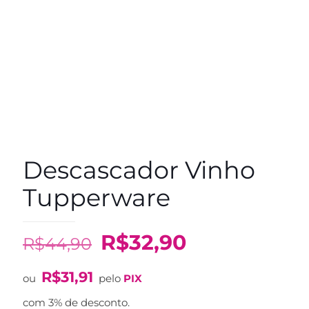
Descascador Vinho
Tupperware
O
O
R$
32,90
R$
44,90
preço
preço
R$
31,91
original
atual
ou
pelo
PIX
era:
é:
com 3% de desconto.