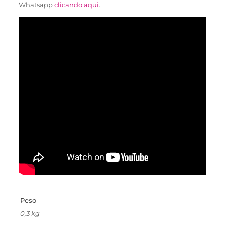
Whatsapp
clicando aqui
.
Peso
0,3 kg