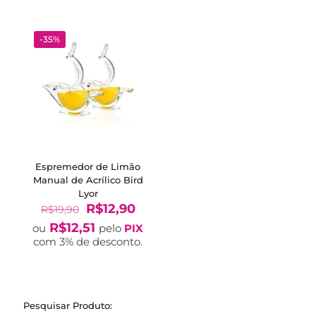
-35%
Espremedor de Limão
Manual de Acrílico Bird
Lyor
O
O
R$
12,90
R$
19,90
preço
preço
R$
12,51
ou
pelo
PIX
original
atual
com 3% de desconto.
era:
é:
R$19,90.
R$12,90.
Pesquisar Produto: