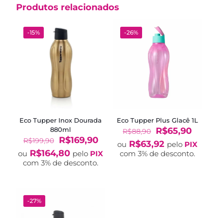
Produtos relacionados
-15%
-26%
Eco Tupper Inox Dourada
Eco Tupper Plus Glacê 1L
O
O
880ml
R$
65,90
R$
88,90
O
O
preço
preço
R$
169,90
R$
199,90
R$
63,92
ou
pelo
PIX
preço
preço
original
atual
R$
164,80
ou
pelo
PIX
com 3% de desconto.
original
atual
era:
é:
com 3% de desconto.
era:
é:
R$88,90.
R$65,
R$199,90.
R$169,90.
-27%