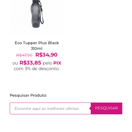
Eco Tupper Plus Black
310ml
O
O
R$
34,90
R$
47,90
preço
preço
R$
33,85
ou
pelo
PIX
original
atual
com 3% de desconto.
era:
é:
R$47,90.
R$34,90.
Pesquisar Produto:
Pesquisar
produtos
PESQUISAR