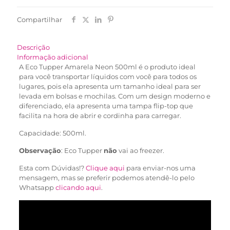
Compartilhar
Descrição
Informação adicional
A Eco Tupper Amarela Neon 500ml é o produto ideal
para você transportar líquidos com você para todos os
lugares, pois ela apresenta um tamanho ideal para ser
levada em bolsas e mochilas. Com um design moderno e
diferenciado, ela apresenta uma tampa flip-top que
facilita na hora de abrir e cordinha para carregar.
Capacidade: 500ml.
Observação
: Eco Tupper
não
vai ao freezer.
Esta com Dúvidas!?
Clique aqui
para enviar-nos uma
mensagem, mas se preferir podemos atendê-lo pelo
Whatsapp
clicando aqui
.