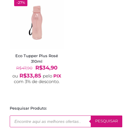
-27%
Eco Tupper Plus Rosé
310ml
O
O
R$
34,90
R$
47,90
preço
preço
R$
33,85
ou
pelo
PIX
original
atual
com 3% de desconto.
era:
é:
R$47,90.
R$34,90.
Pesquisar Produto:
Pesquisar
produtos
PESQUISAR