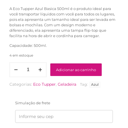
R$62,00.
R$39,90.
A Eco Tupper Azul Basica 500ml é o produto ideal para
você transportar líquidos com você para todos os lugares,
pois ela apresenta um tamanho ideal para ser levada em
bolsas e mochilas. Com um design moderno e
diferenciado, ela apresenta uma tampa flip-top que
facilita na hora de abrir e cordinha para carregar.
Capacidade: 500ml.
4 em estoque
Eco
Adicionar ao carrinho
Tupper
Azul
Basica
Categorias:
Eco Tupper
,
Geladeira
Tag:
Azul
500ml
quantidade
Simulação de frete