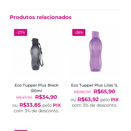
Produtos relacionados
-27%
-26%
Eco Tupper Plus Black
Eco Tupper Plus Lilás 1L
O
O
310ml
R$
65,90
R$
88,90
O
O
preço
preço
R$
34,90
R$
47,90
R$
63,92
ou
pelo
PIX
preço
preço
original
atual
R$
33,85
ou
pelo
PIX
com 3% de desconto.
original
atual
era:
é:
com 3% de desconto.
era:
é:
R$88,90.
R$65,
R$47,90.
R$34,90.