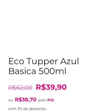
Eco Tupper Azul
Basica 500ml
O
O
R$
39,90
R$
62,00
preço
preço
R$
38,70
original
atual
ou
pelo
PIX
era:
é:
com 3% de desconto.