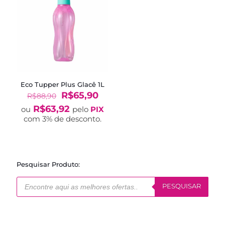
Eco Tupper Plus Glacê 1L
O
O
R$
65,90
R$
88,90
preço
preço
R$
63,92
ou
pelo
PIX
original
atual
com 3% de desconto.
era:
é:
R$88,90.
R$65,90.
Pesquisar Produto:
Pesquisar
produtos
PESQUISAR