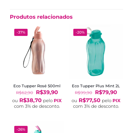
Produtos relacionados
-37%
-20%
Eco Tupper Rosé 500ml
Eco Tupper Plus Mint 2L
O
O
O
O
R$
39,90
R$
79,90
R$
62,90
R$
99,90
preço
preço
preço
preço
R$
38,70
R$
77,50
ou
pelo
PIX
ou
pelo
PIX
original
atual
original
atual
com 3% de desconto.
com 3% de desconto.
era:
é:
era:
é:
R$62,90.
R$39,90.
R$99,90.
R$79,
-26%