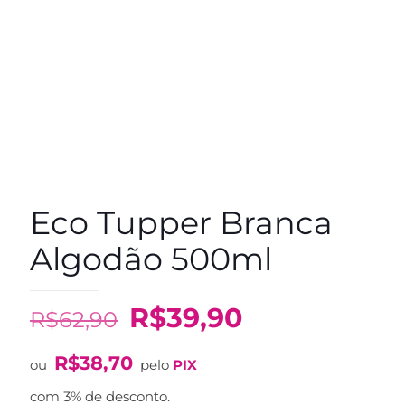
Eco Tupper Branca
Algodão 500ml
O
O
R$
39,90
R$
62,90
preço
preço
R$
38,70
original
atual
ou
pelo
PIX
era:
é:
com 3% de desconto.