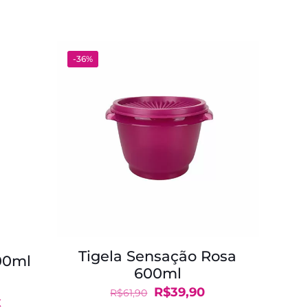
-36%
Tigela Sensação Rosa
00ml
600ml
O
O
O
R$
39,90
R$
61,90
reço
X