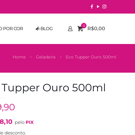
0
O POR COR
BLOG
R$0,00
Home
Geladeira
Eco Tupper Ouro 500ml
 Tupper Ouro 500ml
9,90
8,10
pelo
PIX
e desconto.