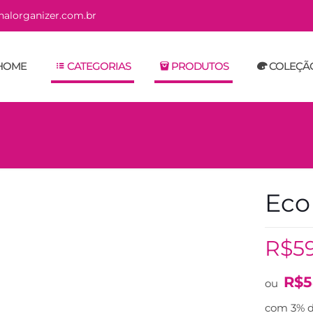
alorganizer.com.br
HOME
CATEGORIAS
PRODUTOS
COLEÇÃ
Eco
R$
5
R$
5
ou
com 3% d