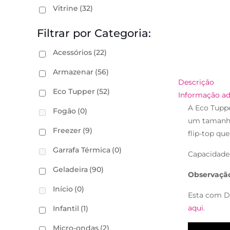
Vitrine
(32)
Filtrar por Categoria:
Acessórios
(22)
Armazenar
(56)
Descrição
Eco Tupper
(52)
Informação ad
A Eco Tuppe
Fogão
(0)
um tamanho
Freezer
(9)
flip-top que
Garrafa Térmica
(0)
Capacidade
Geladeira
(90)
Observaçã
Início
(0)
Esta com D
aqui
.
Infantil
(1)
Micro-ondas
(2)