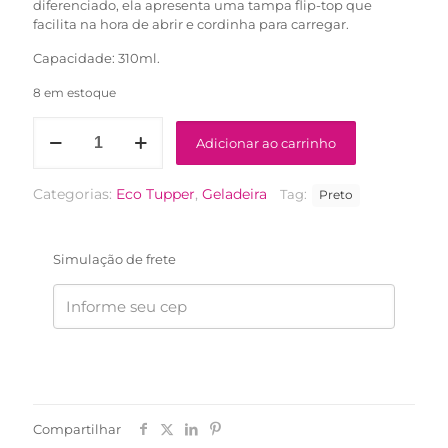
diferenciado, ela apresenta uma tampa flip-top que
facilita na hora de abrir e cordinha para carregar.
Capacidade: 310ml.
8 em estoque
Eco
Adicionar ao carrinho
Tupper
Plus
Black
Categorias:
Eco Tupper
,
Geladeira
Tag:
Preto
310ml
quantidade
Simulação de frete
Compartilhar