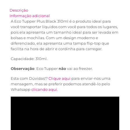
Descrição
Informação adicional
A Eco Tupper Plus Black 310ml é o produto ideal para
você transportar líquidos com você para todos os lugares,
pois ela apresenta um tamanho ideal para ser levada em
bolsas e mochilas. Com um design moderno e
diferenciado, ela apresenta uma tampa flip-top que
facilita na hora de abrir e cordinha para carregar.
Capacidade: 310ml.
Observação
: Eco Tupper
não
vai ao freezer.
Esta com Dúvidas!?
Clique aqui
para enviar-nos uma
mensagem, mas se preferir podemos atendê-lo pelo
Whatsapp
clicando aqui
.