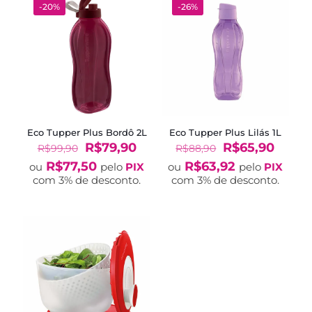
-20%
-26%
Eco Tupper Plus Bordô 2L
Eco Tupper Plus Lilás 1L
O
O
O
O
R$
79,90
R$
65,90
R$
99,90
R$
88,90
preço
preço
preço
preço
R$
77,50
R$
63,92
ou
pelo
PIX
ou
pelo
PIX
original
atual
original
atual
com 3% de desconto.
com 3% de desconto.
era:
é:
era:
é:
R$99,90.
R$79,90.
R$88,90.
R$65,