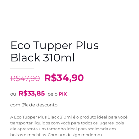
Eco Tupper Plus
Black 310ml
O
O
R$
34,90
R$
47,90
preço
preço
R$
33,85
original
atual
ou
pelo
PIX
era:
é:
com 3% de desconto.
R$47,90.
R$34,90.
A Eco Tupper Plus Black 310ml é o produto ideal para você
transportar líquidos com você para todos os lugares, pois
ela apresenta um tamanho ideal para ser levada em
bolsas e mochilas. Com um design moderno e