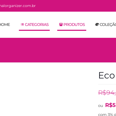
alorganizer.com.br
HOME
CATEGORIAS
PRODUTOS
COLEÇÃ
Eco
R$
94
R$
5
ou
com 3% d