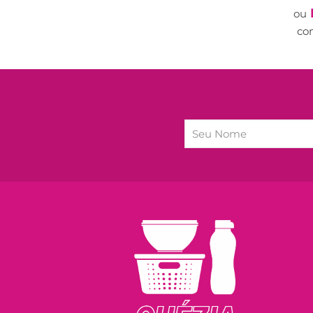
ou
co