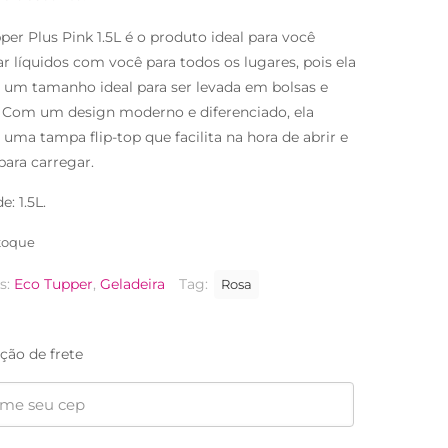
R$94,90.
R$56,90.
per Plus Pink 1.5L é o produto ideal para você
ar líquidos com você para todos os lugares, pois ela
 um tamanho ideal para ser levada em bolsas e
 Com um design moderno e diferenciado, ela
 uma tampa flip-top que facilita na hora de abrir e
para carregar.
: 1.5L.
toque
s:
Eco Tupper
,
Geladeira
Tag:
Rosa
ção de frete