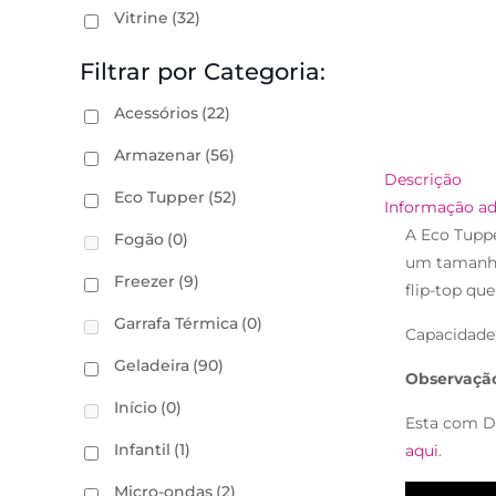
Vitrine
(32)
Filtrar por Categoria:
Acessórios
(22)
Armazenar
(56)
Descrição
Eco Tupper
(52)
Informação ad
A Eco Tuppe
Fogão
(0)
um tamanho
Freezer
(9)
flip-top que
Garrafa Térmica
(0)
Capacidade: 
Geladeira
(90)
Observaçã
Início
(0)
Esta com D
Infantil
(1)
aqui
.
Micro-ondas
(2)