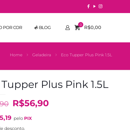
0
O POR COR
BLOG
R$0,00
Home
Geladeira
Eco Tupper Plus Pink 1.5L
 Tupper Plus Pink 1.5L
O
O
R$
56,90
,90
preço
preço
5,19
original
atual
pelo
PIX
era:
é:
e desconto.