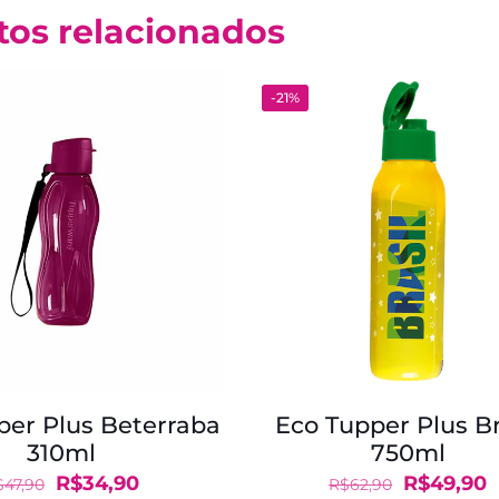
tos relacionados
-21%
per Plus Beterraba
Eco Tupper Plus Br
310ml
750ml
O
O
O
R$
34,90
R$
49,90
$
47,90
R$
62,90