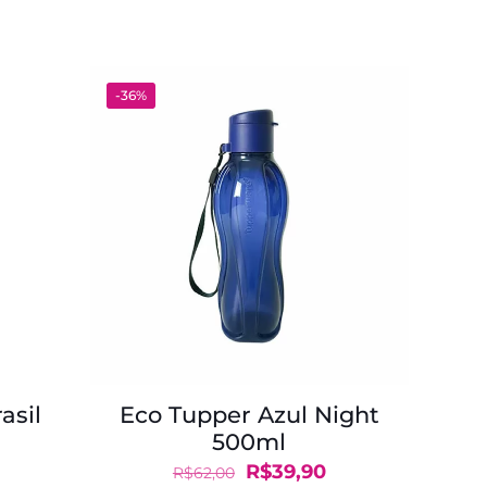
-36%
asil
Eco Tupper Azul Night
500ml
O
O
O
R$
39,90
R$
62,00