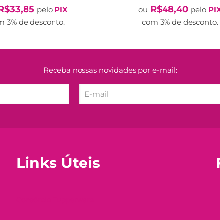
preço
preço
preço
p
R$
33,85
R$
48,40
pelo
PIX
ou
pelo
PI
original
atual
original
a
m 3% de desconto.
com 3% de desconto.
era:
é:
era:
é
R$47,90.
R$34,90.
R$62,90.
R
Receba nossas novidades por e-mail:
Links Úteis
Consórcio Tupperware