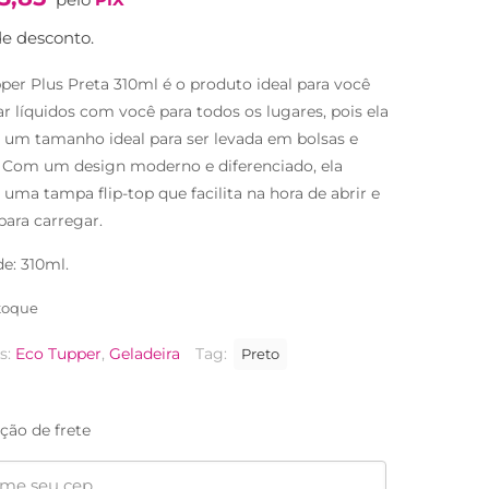
original
atual
era:
é:
e desconto.
R$47,90.
R$34,90.
per Plus Preta 310ml é o produto ideal para você
ar líquidos com você para todos os lugares, pois ela
 um tamanho ideal para ser levada em bolsas e
 Com um design moderno e diferenciado, ela
 uma tampa flip-top que facilita na hora de abrir e
para carregar.
e: 310ml.
toque
s:
Eco Tupper
,
Geladeira
Tag:
Preto
ção de frete