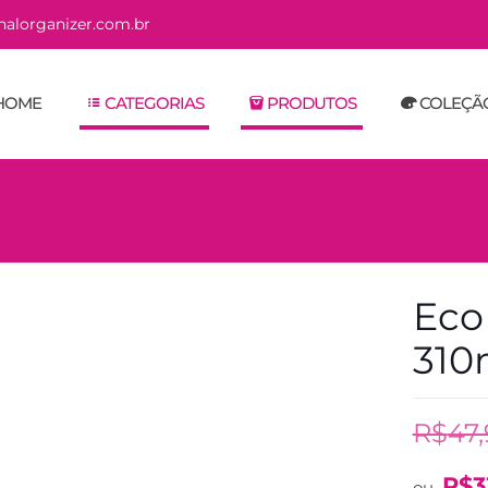
alorganizer.com.br
HOME
CATEGORIAS
PRODUTOS
COLEÇÃ
Eco
310
R$
47
R$
3
ou