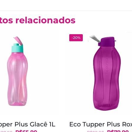
tos relacionados
-20%
per Plus Glacê 1L
Eco Tupper Plus Ro
O
O
O