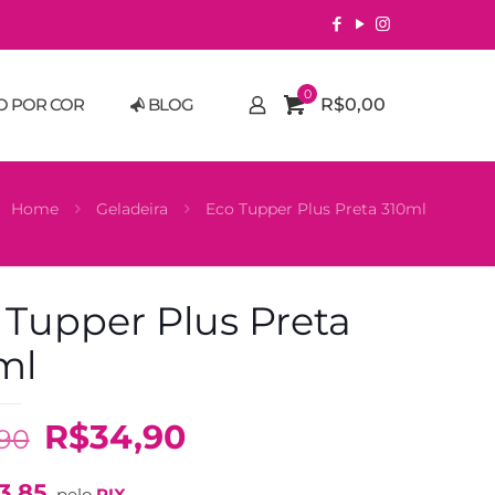
0
O POR COR
BLOG
R$0,00
Home
Geladeira
Eco Tupper Plus Preta 310ml
 Tupper Plus Preta
ml
O
O
R$
34,90
,90
preço
preço
3,85
pelo
PIX