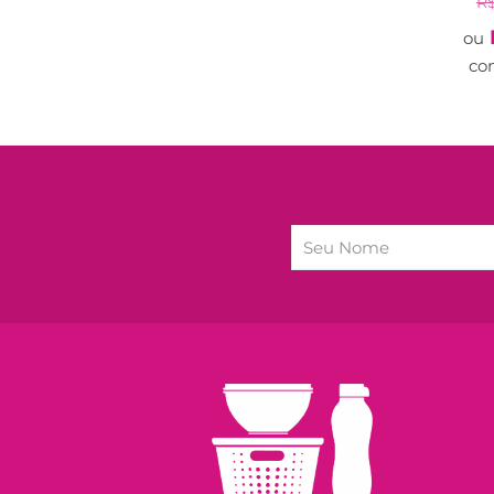
R
ou
co