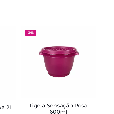
-36%
Tigela Sensação Rosa
xa 2L
600ml
O