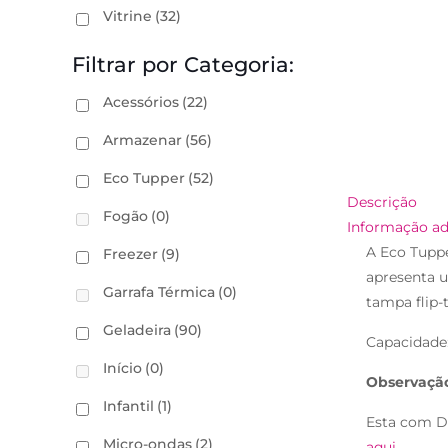
Vitrine
(32)
Filtrar por Categoria:
Acessórios
(22)
Armazenar
(56)
Eco Tupper
(52)
Descrição
Fogão
(0)
Informação ad
A Eco Tuppe
Freezer
(9)
apresenta 
Garrafa Térmica
(0)
tampa flip-t
Geladeira
(90)
Capacidade:
Início
(0)
Observaçã
Infantil
(1)
Esta com D
Micro-ondas
(2)
aqui
.