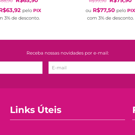
R$
65,90
R$
79,90
$
88,90
R$
99,90
preço
preço
preço
p
R$
63,92
R$
77,50
pelo
PIX
ou
pelo
PI
original
atual
original
a
m 3% de desconto.
com 3% de desconto.
era:
é:
era:
é
R$88,90.
R$65,90.
R$99,90.
R
Receba nossas novidades por e-mail:
Links Úteis
Consórcio Tupperware