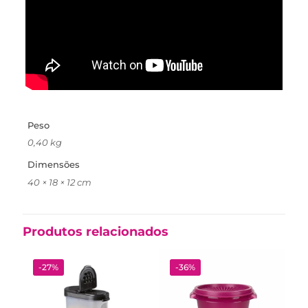
Peso
0,40 kg
Dimensões
40 × 18 × 12 cm
Produtos relacionados
-27%
-36%