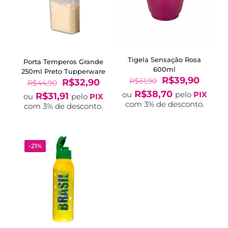
Tigela Sensação Rosa
Porta Temperos Grande
600ml
250ml Preto Tupperware
O
O
R$
39,90
R$
61,90
O
O
R$
32,90
R$
44,90
preço
preço
preço
preço
R$
38,70
ou
pelo
PIX
R$
31,91
ou
pelo
PIX
original
atual
original
atual
com 3% de desconto.
com 3% de desconto.
era:
é:
era:
é:
R$61,90.
R$39,
R$44,90.
R$32,90.
-21%