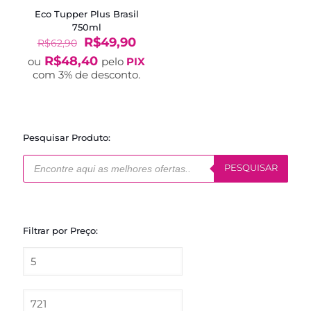
Eco Tupper Plus Brasil
750ml
O
O
R$
49,90
R$
62,90
preço
preço
R$
48,40
ou
pelo
PIX
original
atual
com 3% de desconto.
era:
é:
R$62,90.
R$49,90.
Pesquisar Produto:
Pesquisar
produtos
PESQUISAR
Filtrar por Preço: