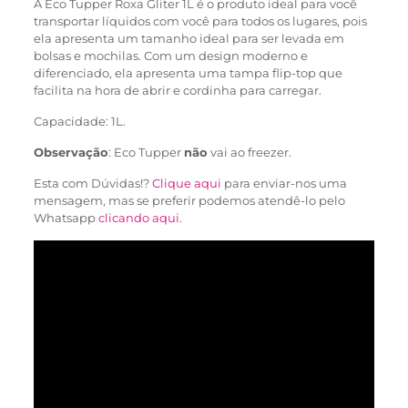
A Eco Tupper Roxa Gliter 1L é o produto ideal para você
transportar líquidos com você para todos os lugares, pois
ela apresenta um tamanho ideal para ser levada em
bolsas e mochilas. Com um design moderno e
diferenciado, ela apresenta uma tampa flip-top que
facilita na hora de abrir e cordinha para carregar.
Capacidade: 1L.
Observação
: Eco Tupper
não
vai ao freezer.
Esta com Dúvidas!?
Clique aqui
para enviar-nos uma
mensagem, mas se preferir podemos atendê-lo pelo
Whatsapp
clicando aqui
.