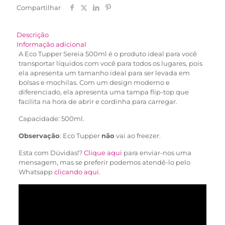
Compartilhar
Descrição
Informação adicional
A Eco Tupper Sereia 500ml é o produto ideal para você
transportar líquidos com você para todos os lugares, pois
ela apresenta um tamanho ideal para ser levada em
bolsas e mochilas. Com um design moderno e
diferenciado, ela apresenta uma tampa flip-top que
facilita na hora de abrir e cordinha para carregar.
Capacidade: 500ml.
Observação
: Eco Tupper
não
vai ao freezer.
Esta com Dúvidas!?
Clique aqui
para enviar-nos uma
mensagem, mas se preferir podemos atendê-lo pelo
Whatsapp
clicando aqui
.