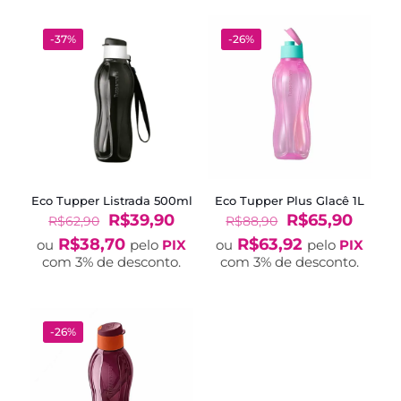
-37%
-26%
Eco Tupper Listrada 500ml
Eco Tupper Plus Glacê 1L
O
O
O
O
R$
39,90
R$
65,90
R$
62,90
R$
88,90
preço
preço
preço
preço
R$
38,70
R$
63,92
ou
pelo
PIX
ou
pelo
PIX
original
atual
original
atual
com 3% de desconto.
com 3% de desconto.
era:
é:
era:
é:
R$62,90.
R$39,90.
R$88,90.
R$65,
-26%