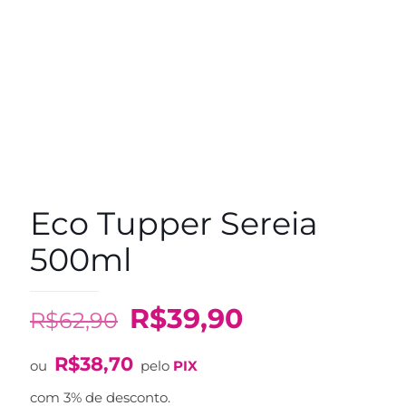
Eco Tupper Sereia
500ml
O
O
R$
39,90
R$
62,90
preço
preço
R$
38,70
original
atual
ou
pelo
PIX
era:
é:
com 3% de desconto.