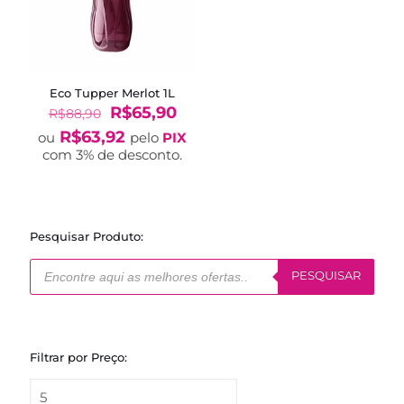
Eco Tupper Merlot 1L
O
O
R$
65,90
R$
88,90
preço
preço
R$
63,92
ou
pelo
PIX
original
atual
com 3% de desconto.
era:
é:
R$88,90.
R$65,90.
Pesquisar Produto:
Pesquisar
produtos
PESQUISAR
Filtrar por Preço: