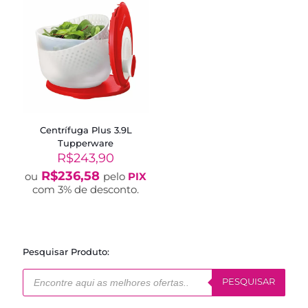
Centrífuga Plus 3.9L
Tupperware
R$
243,90
R$
236,58
ou
pelo
PIX
com 3% de desconto.
Pesquisar Produto:
Pesquisar
produtos
PESQUISAR