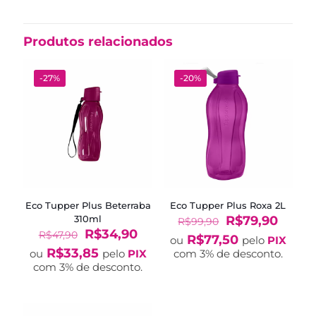
Produtos relacionados
-27%
-20%
Eco Tupper Plus Beterraba
Eco Tupper Plus Roxa 2L
O
O
310ml
R$
79,90
R$
99,90
O
O
preço
preço
R$
34,90
R$
47,90
R$
77,50
ou
pelo
PIX
preço
preço
original
atual
R$
33,85
ou
pelo
PIX
com 3% de desconto.
original
atual
era:
é:
com 3% de desconto.
era:
é:
R$99,90.
R$79,
R$47,90.
R$34,90.