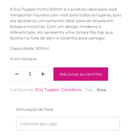
R$62,90.
R$39,90.
A Eco Tupper Vinho 500ml é o produto ideal para você
transportar líquidos com você para todos os lugares, pois
ela apresenta um tamanho ideal para ser levada em
bolsas e mochilas. Com um design moderno e
diferenciado, ela apresenta uma tampa flip-top que
facilita na hora de abrir e cordinha para carregar.
Capacidade: 500ml.
10 em estoque
Eco
Adicionar ao carrinho
Tupper
Vinho
500ml
Categorias:
Eco Tupper
,
Geladeira
Tag:
Rosa
quantidade
Simulação de frete