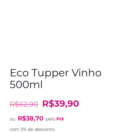
Eco Tupper Vinho
500ml
O
O
R$
39,90
R$
62,90
preço
preço
R$
38,70
original
atual
ou
pelo
PIX
era:
é:
com 3% de desconto.