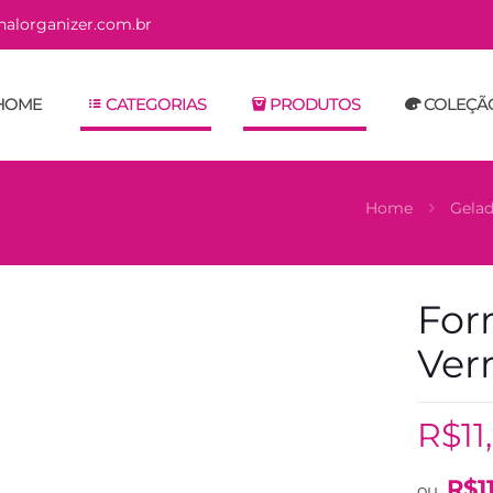
alorganizer.com.br
HOME
CATEGORIAS
PRODUTOS
COLEÇÃ
Home
Gelad
For
Ver
R$
11
R$
1
ou