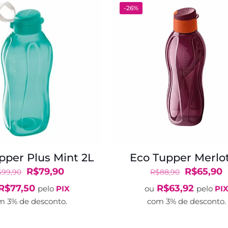
-26%
pper Plus Mint 2L
Eco Tupper Merlot
O
O
O
R$
79,90
R$
65,90
$
99,90
R$
88,90
preço
preço
preço
p
R$
77,50
R$
63,92
pelo
PIX
ou
pelo
PI
original
atual
original
a
m 3% de desconto.
com 3% de desconto.
era:
é:
era:
é
R$99,90.
R$79,90.
R$88,90.
R