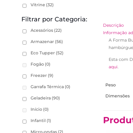
Vitrine
(32)
Filtrar por Categoria:
Descrição
Acessórios
(22)
Informação ad
A Forma Bur
Armazenar
(56)
hambúrguer
Eco Tupper
(52)
Esta com D
Fogão
(0)
aqui
.
Freezer
(9)
Peso
Garrafa Térmica
(0)
Dimensões
Geladeira
(90)
Início
(0)
Produ
Infantil
(1)
Micro-ondas
(2)