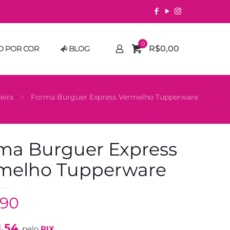
0
O POR COR
BLOG
R$0,00
eira
Forma Burguer Express Vermelho Tupperware
ma Burguer Express
melho Tupperware
,90
1,54
pelo
PIX