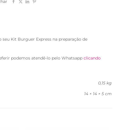
lhar
 seu Kit Burguer Express na preparação de
eferir podemos atendê-lo pelo Whatsapp
clicando
0,15 kg
14 × 14 × 5 cm