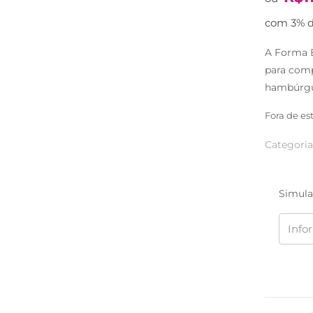
com 3% d
A Forma B
para comp
hambúrgu
Fora de es
Categoria
Simula