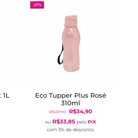
-27%
 1L
Eco Tupper Plus Rosé
310ml
O
reço
O
O
R$
34,90
R$
47,90
X
tual
preço
preço
R$
33,85
ou
pelo
PIX
:
original
atual
com 3% de desconto.
$65,90.
era:
é: