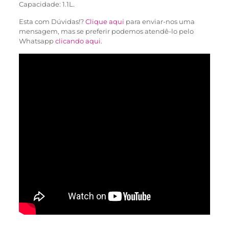
Capacidade: 1.1L.
Esta com Dúvidas!?
Clique aqui
para enviar-nos uma
mensagem, mas se preferir podemos atendê-lo pelo
Whatsapp
clicando aqui
.