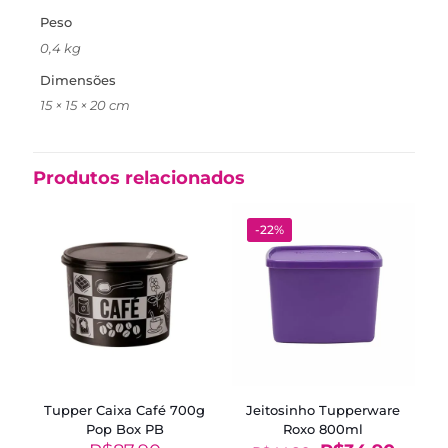
Peso
0,4 kg
Dimensões
15 × 15 × 20 cm
Produtos relacionados
-22%
Tupper Caixa Café 700g
Jeitosinho Tupperware
Pop Box PB
Roxo 800ml