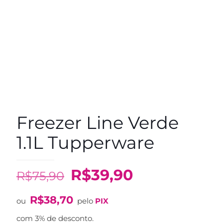
Freezer Line Verde
1.1L Tupperware
O
O
R$
39,90
R$
75,90
preço
preço
R$
38,70
original
atual
ou
pelo
PIX
era:
é:
com 3% de desconto.