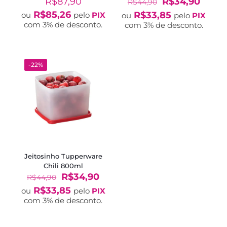
O
O
R$
87,90
R$
34,90
R$
44,90
preço
preço
R$
85,26
R$
33,85
ou
pelo
PIX
ou
pelo
PIX
original
atual
com 3% de desconto.
com 3% de desconto.
era:
é:
R$44,90.
R$34,
-22%
Jeitosinho Tupperware
Chili 800ml
O
O
R$
34,90
R$
44,90
preço
preço
R$
33,85
ou
pelo
PIX
original
atual
com 3% de desconto.
era:
é:
R$44,90.
R$34,90.