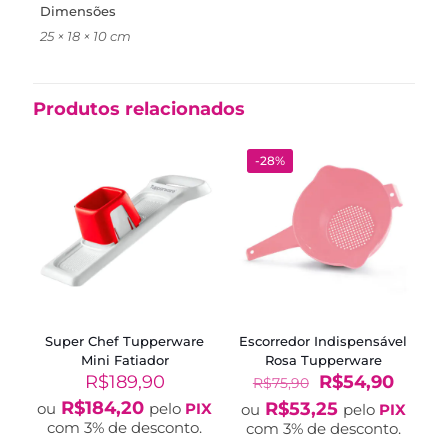
Dimensões
25 × 18 × 10 cm
Produtos relacionados
-28%
Super Chef Tupperware
Escorredor Indispensável
Mini Fatiador
Rosa Tupperware
O
O
R$
189,90
R$
54,90
R$
75,90
preço
preço
R$
184,20
R$
53,25
ou
pelo
PIX
ou
pelo
PIX
original
atual
com 3% de desconto.
com 3% de desconto.
era:
é: