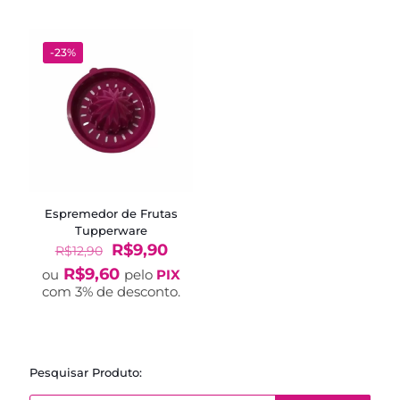
R$75,90.
R$54,
-23%
Espremedor de Frutas
Tupperware
O
O
R$
9,90
R$
12,90
preço
preço
R$
9,60
ou
pelo
PIX
original
atual
com 3% de desconto.
era:
é:
R$12,90.
R$9,90.
Pesquisar Produto:
Pesquisar