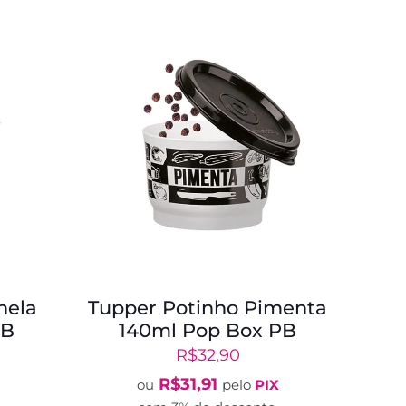
nela
Tupper Potinho Pimenta
PB
140ml Pop Box PB
R$
32,90
R$
31,91
ou
pelo
PIX