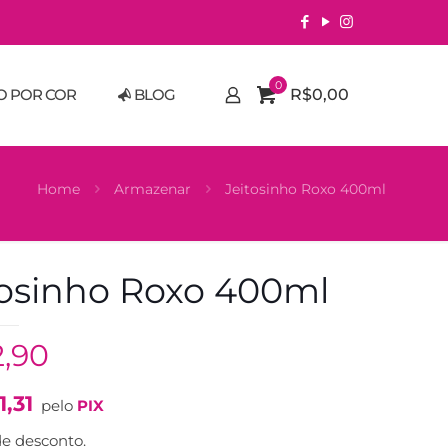
0
O POR COR
BLOG
R$0,00
Home
Armazenar
Jeitosinho Roxo 400ml
tosinho Roxo 400ml
2,90
1,31
pelo
PIX
e desconto.