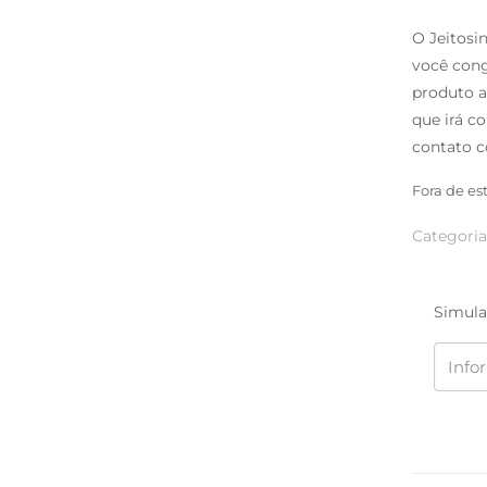
O Jeitosi
você cong
produto a
que irá c
contato c
Fora de es
Categoria
Simula