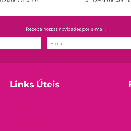
m 3% de desconto.
com 3% de desconto.
Receba nossas novidades por e-mail:
Links Úteis
Consórcio Tupperware
Política de Privacidade