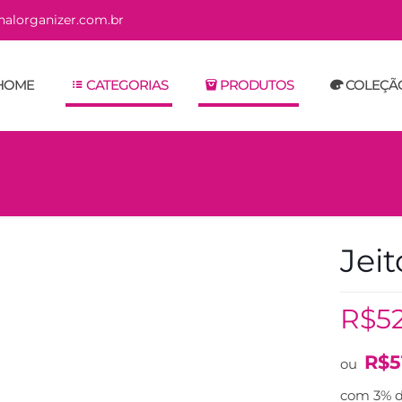
alorganizer.com.br
HOME
CATEGORIAS
PRODUTOS
COLEÇÃ
Jei
R$
5
R$
5
ou
com 3% d