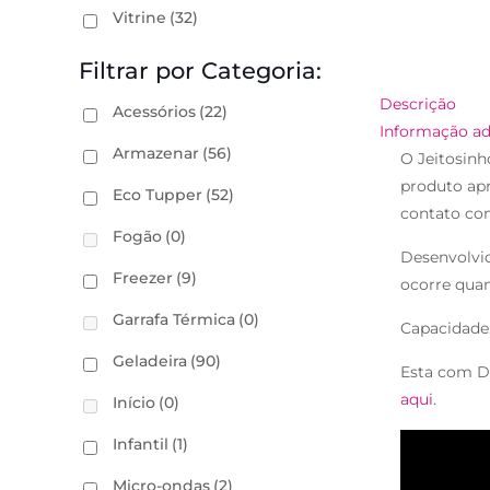
Vitrine
(32)
Filtrar por Categoria:
Descrição
Acessórios
(22)
Informação ad
Armazenar
(56)
O Jeitosinh
produto apr
Eco Tupper
(52)
contato com
Fogão
(0)
Desenvolvid
Freezer
(9)
ocorre qua
Garrafa Térmica
(0)
Capacidade
Geladeira
(90)
Esta com D
aqui
.
Início
(0)
Infantil
(1)
Micro-ondas
(2)