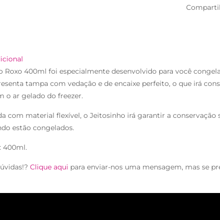
Comparti
icional
o Roxo 400ml foi especialmente desenvolvido para você congela
esenta tampa com vedação e de encaixe perfeito, o que irá con
 o ar gelado do freezer.
a com material flexível, o Jeitosinho irá garantir a conservaçã
ndo estão congelados.
: 400ml.
úvidas!?
Clique aqui
para enviar-nos uma mensagem, mas se pr