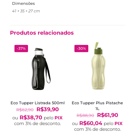
Dimensões
41 × 35 × 27 cm
Produtos relacionados
-37%
-30%
Eco Tupper Listrada 500ml
Eco Tupper Plus Pistache
O
O
R$
39,90
1L
R$
62,90
preço
preço
O
O
R$
61,90
R$
88,90
R$
38,70
ou
pelo
PIX
original
atual
preço
preço
R$
60,04
com 3% de desconto.
ou
pelo
PIX
era:
é:
original
atual
com 3% de desconto.
R$62,90.
R$39,90.
era:
é: