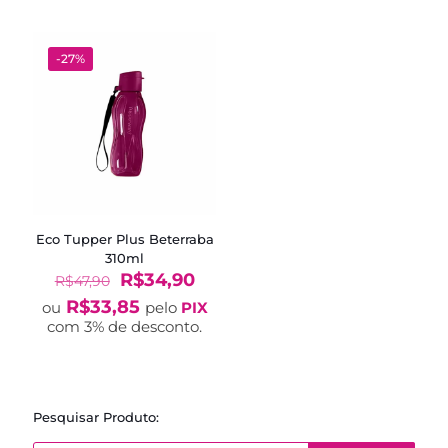
R$88,90.
R$61,9
-27%
Eco Tupper Plus Beterraba
310ml
O
O
R$
34,90
R$
47,90
preço
preço
R$
33,85
ou
pelo
PIX
original
atual
com 3% de desconto.
era:
é:
R$47,90.
R$34,90.
Pesquisar Produto:
Pesquisar