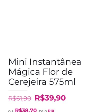
Mini Instantânea
Mágica Flor de
Cerejeira 575ml
O
O
R$
39,90
R$
61,90
preço
preço
R$
38,70
ou
pelo
PIX