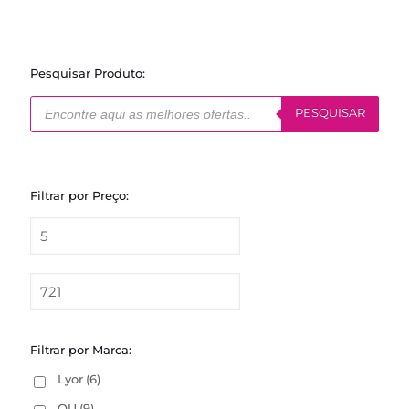
R$99,90.
R$79,90.
Pesquisar Produto:
Pesquisar
produtos
PESQUISAR
Filtrar por Preço:
Filtrar por Marca:
Lyor
(6)
OU
(9)