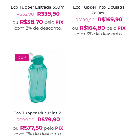
Eco Tupper Listrada 500ml
Eco Tupper Inox Dourada
O
O
R$
39,90
880ml
R$
62,90
preço
preço
O
O
R$
169,90
R$
199,90
R$
38,70
ou
pelo
PIX
original
atual
preço
preç
R$
164,80
com 3% de desconto.
ou
pelo
PIX
era:
é:
original
atual
com 3% de desconto.
R$62,90.
R$39,90.
era:
é:
R$199,90.
R$169
-20%
Eco Tupper Plus Mint 2L
O
O
R$
79,90
R$
99,90
preço
preço
R$
77,50
ou
pelo
PIX
original
atual
com 3% de desconto.
era:
é: