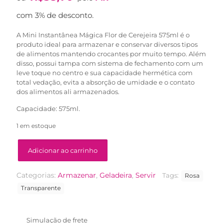
original
atual
era:
é:
com 3% de desconto.
R$61,90.
R$39,90.
A Mini Instantânea Mágica Flor de Cerejeira 575ml é o
produto ideal para armazenar e conservar diversos tipos
de alimentos mantendo crocantes por muito tempo. Além
disso, possui tampa com sistema de fechamento com um
leve toque no centro e sua capacidade hermética com
total vedação, evita a absorção de umidade e o contato
dos alimentos ali armazenados.
Capacidade: 575ml.
1 em estoque
Adicionar ao carrinho
Categorias:
Armazenar
,
Geladeira
,
Servir
Tags:
Rosa
Transparente
Simulação de frete