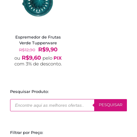
Espremedor de Frutas
Verde Tupperware
O
O
R$
9,90
R$
12,90
preço
preço
R$
9,60
ou
pelo
PIX
original
atual
com 3% de desconto.
era:
é:
R$12,90.
R$9,90.
Pesquisar Produto:
Pesquisar
produtos
PESQUISAR
Filtrar por Preço: