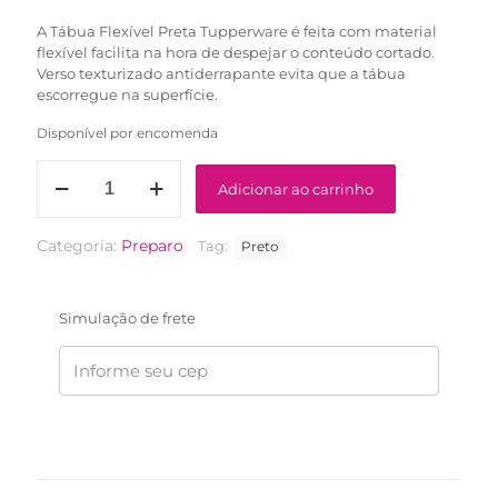
A Tábua Flexível Preta Tupperware é feita com material
flexível facilita na hora de despejar o conteúdo cortado.
Verso texturizado antiderrapante evita que a tábua
escorregue na superfície.
Disponível por encomenda
Tábua
Adicionar ao carrinho
Flexível
Preta
Tupperware
Categoria:
Preparo
Tag:
Preto
quantidade
Simulação de frete