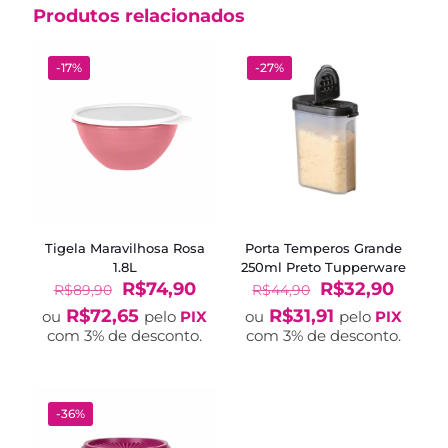
Produtos relacionados
-17%
-27%
Tigela Maravilhosa Rosa
Porta Temperos Grande
1.8L
250ml Preto Tupperware
O
O
O
O
R$
74,90
R$
32,90
R$
89,90
R$
44,90
preço
preço
preço
preço
R$
72,65
R$
31,91
ou
pelo
PIX
ou
pelo
PIX
original
atual
original
atual
com 3% de desconto.
com 3% de desconto.
era:
é:
era:
é:
R$89,90.
R$74,90.
R$44,90.
R$32,
-36%