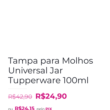
Tampa para Molhos
Universal Jar
Tupperware 100ml
O
O
R$
24,90
R$
42,90
preço
preço
R$
24,15
ou
pelo
PIX