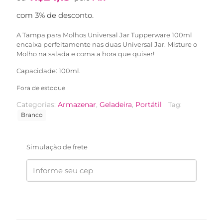
original
atual
era:
é:
com 3% de desconto.
R$42,90.
R$24,90.
A Tampa para Molhos Universal Jar Tupperware 100ml
encaixa perfeitamente nas duas Universal Jar. Misture o
Molho na salada e coma a hora que quiser!
Capacidade: 100ml.
Fora de estoque
Categorias:
Armazenar
,
Geladeira
,
Portátil
Tag:
Branco
Simulação de frete