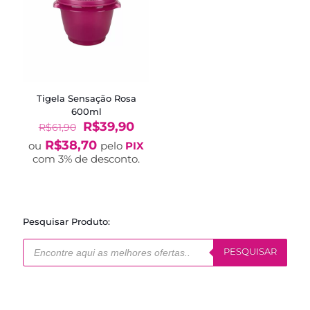
Tigela Sensação Rosa
600ml
O
O
R$
39,90
R$
61,90
preço
preço
R$
38,70
ou
pelo
PIX
original
atual
com 3% de desconto.
era:
é:
R$61,90.
R$39,90.
Pesquisar Produto:
Pesquisar
produtos
PESQUISAR