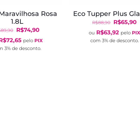
 Maravilhosa Rosa
Eco Tupper Plus Gla
1.8L
O
R$
65,90
R$
88,90
O
O
preço
p
R$
74,90
$
89,90
R$
63,92
ou
pelo
PI
preço
preço
original
a
R$
72,65
pelo
PIX
com 3% de desconto.
original
atual
era:
é
m 3% de desconto.
era:
é:
R$88,90.
R
R$89,90.
R$74,90.