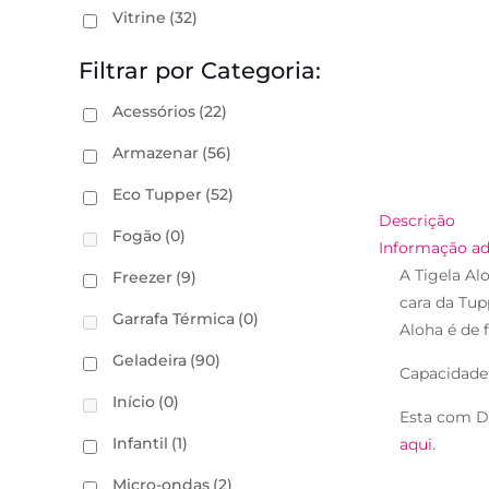
Vitrine
(32)
Filtrar por Categoria:
Acessórios
(22)
Armazenar
(56)
Eco Tupper
(52)
Descrição
Fogão
(0)
Informação ad
A Tigela Al
Freezer
(9)
cara da Tup
Garrafa Térmica
(0)
Aloha é de f
Geladeira
(90)
Capacidade
Início
(0)
Esta com D
Infantil
(1)
aqui
.
Micro-ondas
(2)