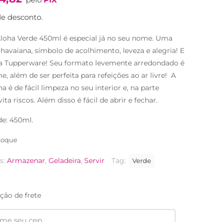
original
atual
era:
é:
e desconto.
R$56,90.
R$35,90.
Aloha Verde 450ml é especial já no seu nome. Uma
havaiana, símbolo de acolhimento, leveza e alegria! E
da Tupperware! Seu formato levemente arredondado é
, além de ser perfeita para refeições ao ar livre! A
a é de fácil limpeza no seu interior e, na parte
vita riscos. Além disso é fácil de abrir e fechar.
e: 450ml.
toque
s:
Armazenar
,
Geladeira
,
Servir
Tag:
Verde
ção de frete