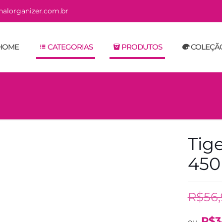
alorganizer.com.br
HOME
CATEGORIAS
PRODUTOS
COLEÇÃ
Tig
450
R$
56
R$
3
ou