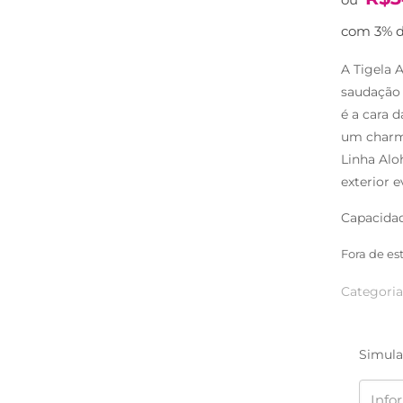
com 3% d
A Tigela 
saudação 
é a cara 
um charme
Linha Aloh
exterior e
Capacidad
Fora de es
Categoria
Simula