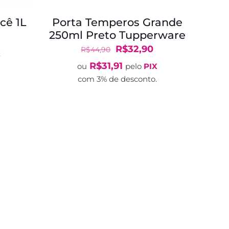
cê 1L
Porta Temperos Grande
250ml Preto Tupperware
O
reço
O
O
R$
32,90
R$
44,90
X
tual
preço
preço
R$
31,91
ou
pelo
PIX
:
original
atual
com 3% de desconto.
$65,90.
era:
é:
R$44,90.
R$32,90.