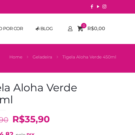
0
O POR COR
BLOG
R$0,00
Home
Geladeira
Tigela Aloha Verde 450ml
ela Aloha Verde
ml
O
O
R$
35,90
,90
preço
preço
4,82
pelo
PIX