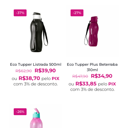
-37%
-27%
Eco Tupper Listrada 500ml
Eco Tupper Plus Beterraba
O
O
R$
39,90
310ml
R$
62,90
preço
preço
O
O
R$
34,90
R$
47,90
R$
38,70
ou
pelo
PIX
original
atual
preço
preço
R$
33,85
com 3% de desconto.
ou
pelo
PIX
era:
é:
original
atual
com 3% de desconto.
R$62,90.
R$39,90.
era:
é:
R$47,90.
R$34,
-26%