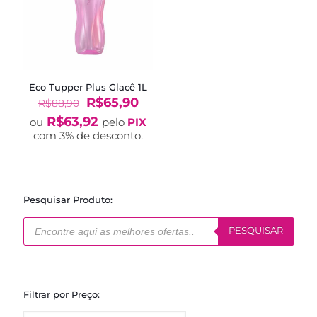
Eco Tupper Plus Glacê 1L
O
O
R$
65,90
R$
88,90
preço
preço
R$
63,92
ou
pelo
PIX
original
atual
com 3% de desconto.
era:
é:
R$88,90.
R$65,90.
Pesquisar Produto:
Pesquisar
produtos
PESQUISAR
Filtrar por Preço: