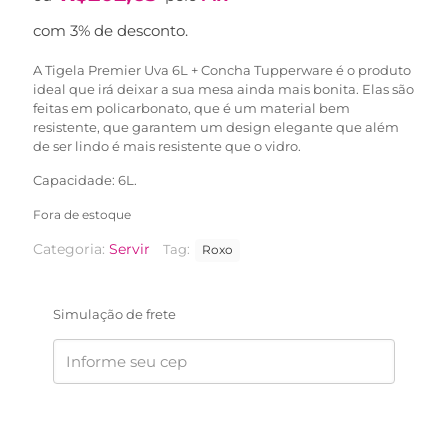
original
atual
era:
é:
com 3% de desconto.
R$416,90.
R$208,90.
A Tigela Premier Uva 6L + Concha Tupperware é o produto
ideal que irá deixar a sua mesa ainda mais bonita. Elas são
feitas em policarbonato, que é um material bem
resistente, que garantem um design elegante que além
de ser lindo é mais resistente que o vidro.
Capacidade: 6L.
Fora de estoque
Categoria:
Servir
Tag:
Roxo
Simulação de frete