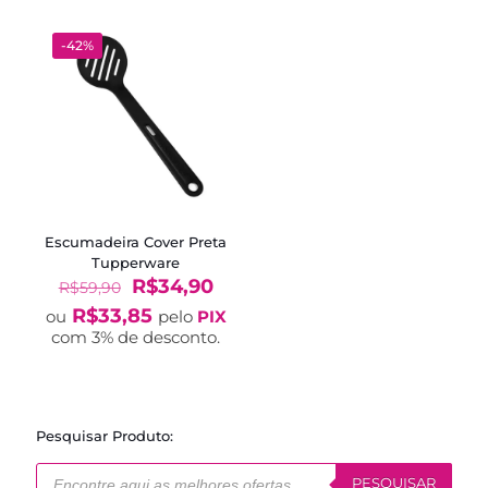
-42%
Escumadeira Cover Preta
Tupperware
O
O
R$
34,90
R$
59,90
preço
preço
R$
33,85
ou
pelo
PIX
original
atual
com 3% de desconto.
era:
é:
R$59,90.
R$34,90.
Pesquisar Produto:
Pesquisar
produtos
PESQUISAR