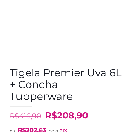
Tigela Premier Uva 6L
+ Concha
Tupperware
O
O
R$
208,90
R$
416,90
preço
preço
R$
202,63
ou
pelo
PIX