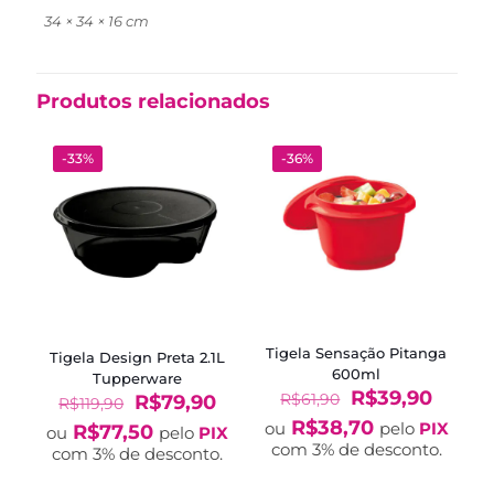
34 × 34 × 16 cm
Produtos relacionados
-33%
-36%
Tigela Sensação Pitanga
Tigela Design Preta 2.1L
600ml
Tupperware
O
O
R$
39,90
R$
61,90
O
O
R$
79,90
R$
119,90
preço
preço
preço
preço
R$
38,70
ou
pelo
PIX
R$
77,50
ou
pelo
PIX
original
atual
original
atual
com 3% de desconto.
com 3% de desconto.
era:
é:
era:
é:
R$61,90.
R$39,
R$119,90.
R$79,90.