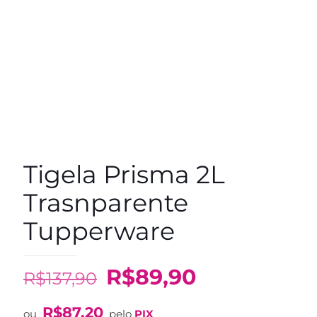
Tigela Prisma 2L
Trasnparente
Tupperware
O
O
R$
89,90
R$
137,90
preço
preço
R$
87,20
ou
pelo
PIX