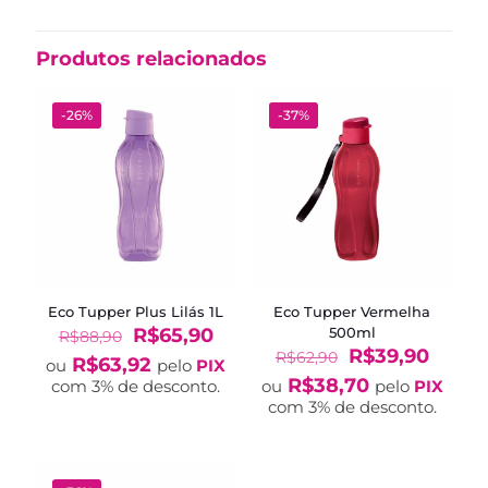
Produtos relacionados
-26%
-37%
Eco Tupper Plus Lilás 1L
Eco Tupper Vermelha
O
O
R$
65,90
500ml
R$
88,90
preço
preço
O
O
R$
39,90
R$
62,90
R$
63,92
ou
pelo
PIX
original
atual
preço
preço
R$
38,70
com 3% de desconto.
ou
pelo
PIX
era:
é:
original
atual
com 3% de desconto.
R$88,90.
R$65,90.
era:
é:
R$62,90.
R$39,