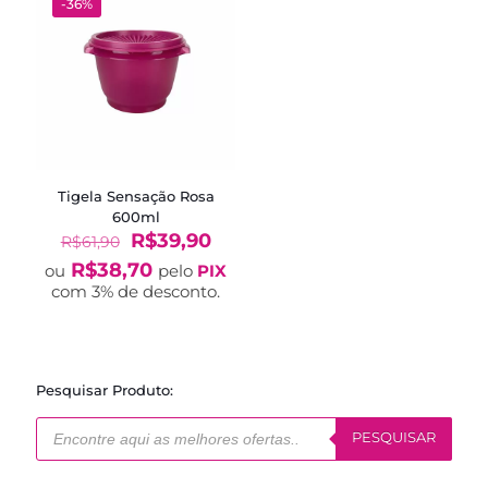
-36%
Tigela Sensação Rosa
600ml
O
O
R$
39,90
R$
61,90
preço
preço
R$
38,70
ou
pelo
PIX
original
atual
com 3% de desconto.
era:
é:
R$61,90.
R$39,90.
Pesquisar Produto:
Pesquisar
produtos
PESQUISAR