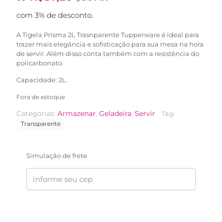
original
atual
era:
é:
com 3% de desconto.
R$137,90.
R$89,90.
A Tigela Prisma 2L Trasnparente Tupperware é ideal para
trazer mais elegância e sofisticação para sua mesa na hora
de servir. Além disso conta também com a resistência do
policarbonato.
Capacidade: 2L.
Fora de estoque
Categorias:
Armazenar
,
Geladeira
,
Servir
Tag:
Transparente
Simulação de frete