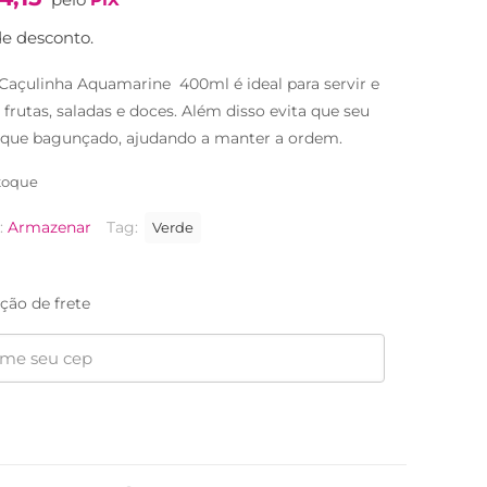
original
atual
era:
é:
e desconto.
R$40,90.
R$24,90.
Caçulinha Aquamarine 400ml é ideal para servir e
frutas, saladas e doces. Além disso evita que seu
ique bagunçado, ajudando a manter a ordem.
toque
:
Armazenar
Tag:
Verde
ção de frete