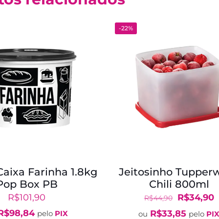
-22%
aixa Farinha 1.8kg
Jeitosinho Tupper
Pop Box PB
Chili 800ml
O
R$
101,90
R$
34,90
R$
44,90
preço
p
R$
98,84
R$
33,85
pelo
PIX
ou
pelo
PI