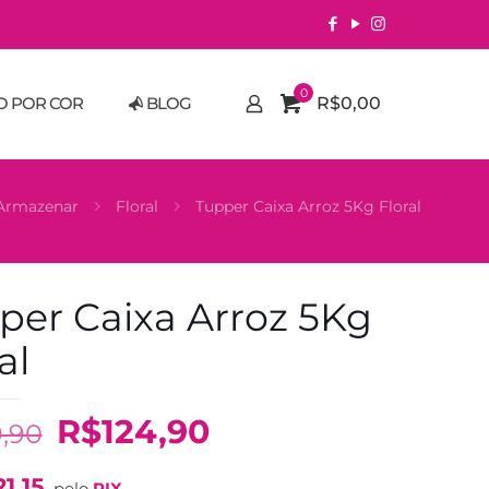
0
O POR COR
BLOG
R$0,00
Armazenar
Floral
Tupper Caixa Arroz 5Kg Floral
per Caixa Arroz 5Kg
al
O
O
R$
124,90
9,90
preço
preço
21,15
pelo
PIX