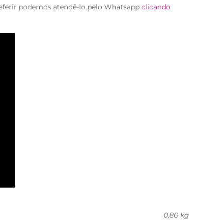
eferir podemos atendê-lo pelo Whatsapp
clicando
0,80 kg