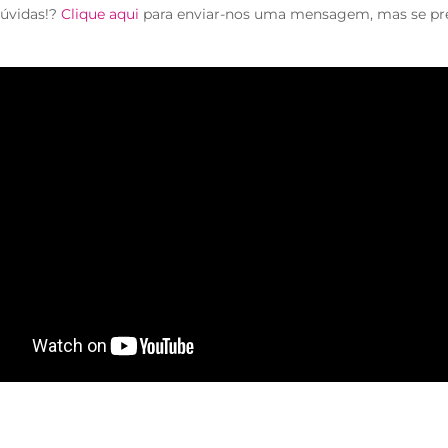
úvidas!?
Clique aqui
para enviar-nos uma mensagem, mas se pr