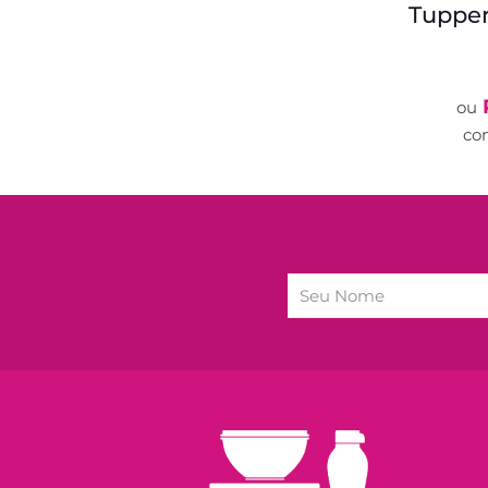
Tupper
ou
co