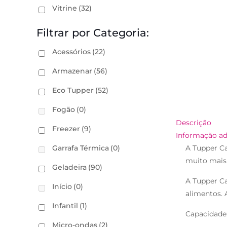
Vitrine
(32)
Filtrar por Categoria:
Acessórios
(22)
Armazenar
(56)
Eco Tupper
(52)
Fogão
(0)
Descrição
Freezer
(9)
Informação ad
Garrafa Térmica
(0)
A Tupper Ca
muito mais 
Geladeira
(90)
A Tupper Ca
Início
(0)
alimentos. 
Infantil
(1)
Capacidade:
Micro-ondas
(2)