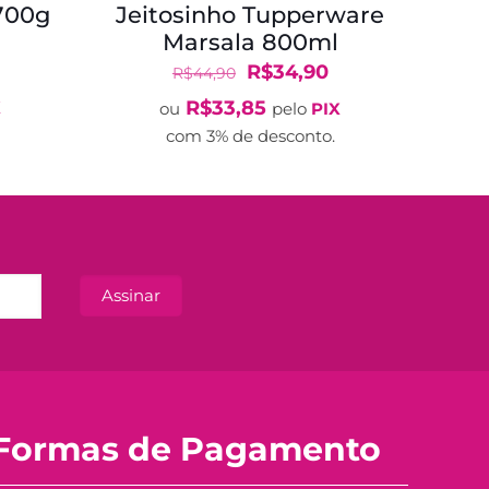
700g
Jeitosinho Tupperware
Marsala 800ml
O
O
R$
34,90
R$
44,90
preço
preço
R$
33,85
X
ou
pelo
PIX
original
atual
com 3% de desconto.
era:
é:
R$44,90.
R$34,90.
Formas de Pagamento