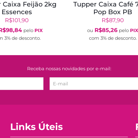
 Caixa Feijão 2kg
Tupper Caixa Café 
Essences
Pop Box PB
R$
101,90
R$
87,90
R$
98,84
R$
85,26
pelo
PIX
ou
pelo
PI
m 3% de desconto.
com 3% de desconto.
Receba nossas novidades por e-mail:
Links Úteis