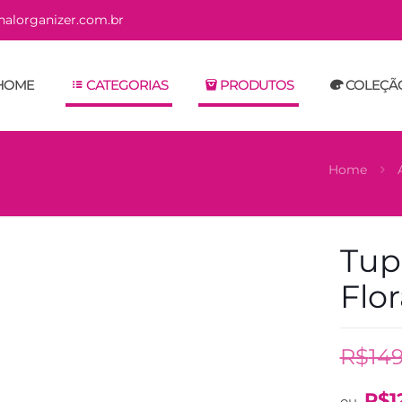
alorganizer.com.br
HOME
CATEGORIAS
PRODUTOS
COLEÇÃ
Home
Tup
Flor
R$
14
R$
1
ou