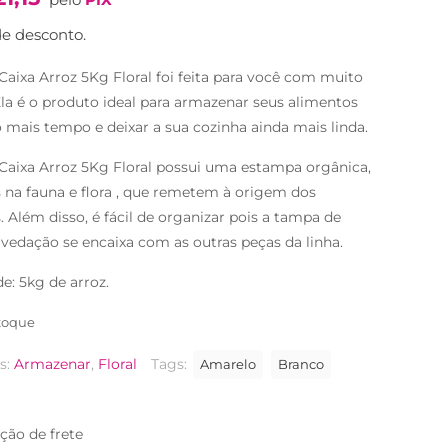
original
atual
era:
é:
e desconto.
R$149,90.
R$124,90.
Caixa Arroz 5Kg Floral foi feita para você com muito
Ela é o produto ideal para armazenar seus alimentos
 mais tempo e deixar a sua cozinha ainda mais linda.
Caixa Arroz 5Kg Floral possui uma estampa orgânica,
s na fauna e flora , que remetem à origem dos
. Além disso, é fácil de organizar pois a tampa de
 vedação se encaixa com as outras peças da linha.
e: 5kg de arroz.
toque
s:
Armazenar
,
Floral
Tags:
Amarelo
Branco
ção de frete