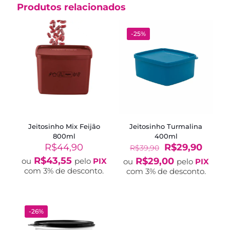
Produtos relacionados
-25%
Jeitosinho Mix Feijão
Jeitosinho Turmalina
800ml
400ml
O
O
R$
44,90
R$
29,90
R$
39,90
preço
preço
R$
43,55
R$
29,00
ou
pelo
PIX
ou
pelo
PIX
original
atual
com 3% de desconto.
com 3% de desconto.
era:
é:
R$39,90.
R$29,
-26%