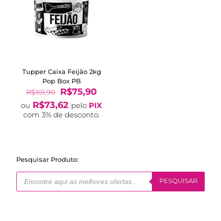
Tupper Caixa Feijão 2kg
Pop Box PB
O
O
R$
75,90
R$
101,90
preço
preço
R$
73,62
ou
pelo
PIX
original
atual
com 3% de desconto.
era:
é:
R$101,90.
R$75,90.
Pesquisar Produto:
Pesquisar
produtos
PESQUISAR