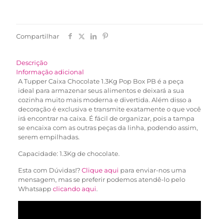
Compartilhar
Descrição
Informação adicional
A Tupper Caixa Chocolate 1.3Kg Pop Box PB é a peça
ideal para armazenar seus alimentos e deixará a sua
cozinha muito mais moderna e divertida. Além disso a
decoração é exclusiva e transmite exatamente o que você
irá encontrar na caixa. É fácil de organizar, pois a tampa
se encaixa com as outras peças da linha, podendo assim,
serem empilhadas.
Capacidade: 1.3Kg de chocolate.
Esta com Dúvidas!?
Clique aqui
para enviar-nos uma
mensagem, mas se preferir podemos atendê-lo pelo
Whatsapp
clicando aqui
.