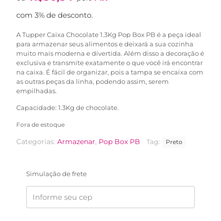
original
atual
era:
é:
com 3% de desconto.
R$83,90.
R$51,90.
A Tupper Caixa Chocolate 1.3Kg Pop Box PB é a peça ideal
para armazenar seus alimentos e deixará a sua cozinha
muito mais moderna e divertida. Além disso a decoração é
exclusiva e transmite exatamente o que você irá encontrar
na caixa. É fácil de organizar, pois a tampa se encaixa com
as outras peças da linha, podendo assim, serem
empilhadas.
Capacidade: 1.3Kg de chocolate.
Fora de estoque
Categorias:
Armazenar
,
Pop Box PB
Tag:
Preto
Simulação de frete