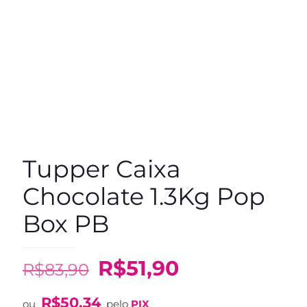
Tupper Caixa
Chocolate 1.3Kg Pop
Box PB
O
O
R$
51,90
R$
83,90
preço
preço
R$
50,34
ou
pelo
PIX