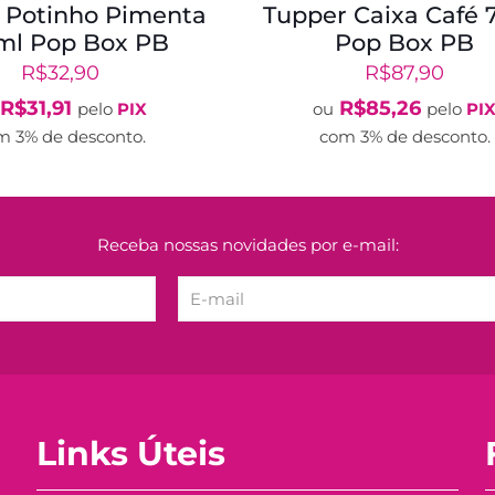
 Potinho Pimenta
Tupper Caixa Café 
ml Pop Box PB
Pop Box PB
R$
32,90
R$
87,90
R$
31,91
R$
85,26
pelo
PIX
ou
pelo
PI
m 3% de desconto.
com 3% de desconto.
Receba nossas novidades por e-mail:
Links Úteis