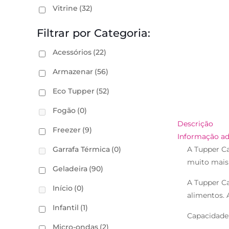
Vitrine
(32)
Filtrar por Categoria:
Acessórios
(22)
Armazenar
(56)
Eco Tupper
(52)
Fogão
(0)
Descrição
Freezer
(9)
Informação ad
Garrafa Térmica
(0)
A Tupper Ca
muito mais 
Geladeira
(90)
A Tupper Ca
Início
(0)
alimentos. 
Infantil
(1)
Capacidade:
Micro-ondas
(2)