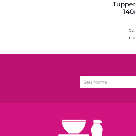
Tupper
140
ou
co