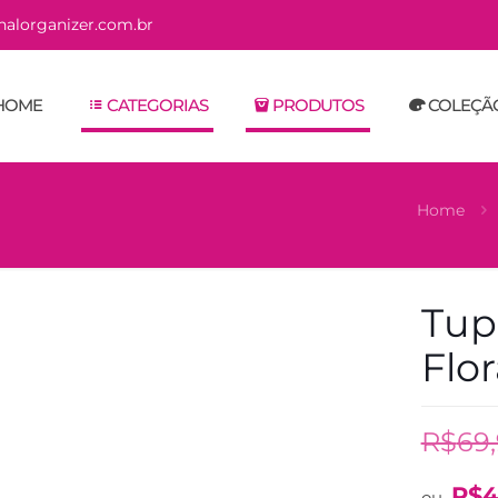
alorganizer.com.br
HOME
CATEGORIAS
PRODUTOS
COLEÇÃ
Home
Tup
Flor
R$
69
R$
4
ou