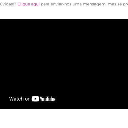
úvidas!?
Clique aqui
para enviar-nos uma mensagem, mas se pr