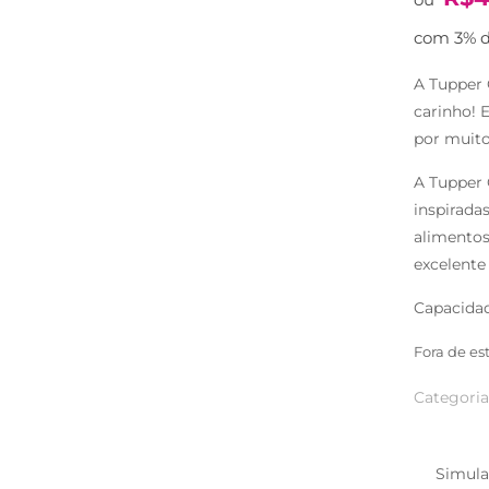
com 3% d
A Tupper C
carinho! 
por muito
A Tupper 
inspirada
alimentos
excelente
Capacidade
Fora de es
Categoria
Simula