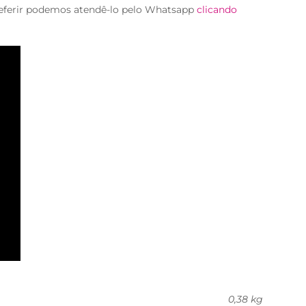
eferir podemos atendê-lo pelo Whatsapp
clicando
0,38 kg