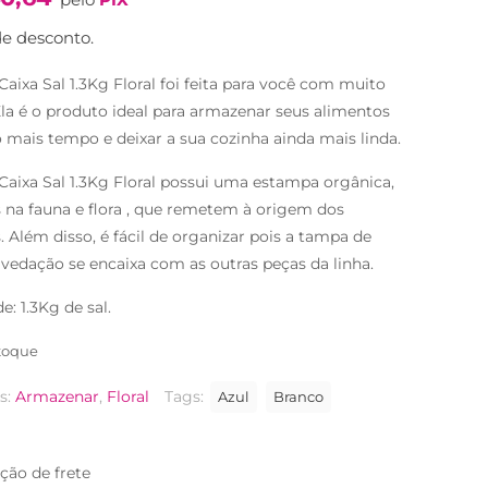
original
atual
era:
é:
e desconto.
R$69,90.
R$41,90.
aixa Sal 1.3Kg Floral foi feita para você com muito
Ela é o produto ideal para armazenar seus alimentos
 mais tempo e deixar a sua cozinha ainda mais linda.
Caixa Sal 1.3Kg Floral possui uma estampa orgânica,
s na fauna e flora , que remetem à origem dos
. Além disso, é fácil de organizar pois a tampa de
 vedação se encaixa com as outras peças da linha.
: 1.3Kg de sal.
toque
s:
Armazenar
,
Floral
Tags:
Azul
Branco
ção de frete