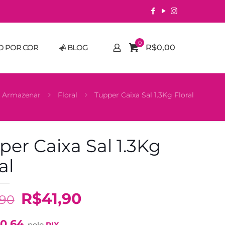
0
O POR COR
BLOG
R$0,00
Armazenar
Floral
Tupper Caixa Sal 1.3Kg Floral
per Caixa Sal 1.3Kg
al
O
O
R$
41,90
,90
preço
preço
0,64
pelo
PIX