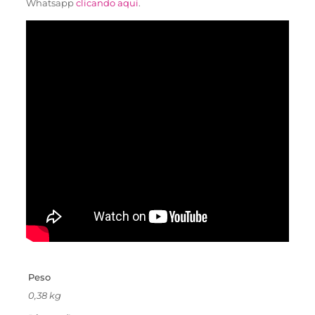
Whatsapp
clicando aqui
.
Peso
0,38 kg