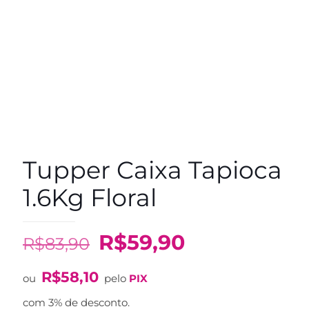
Tupper Caixa Tapioca
1.6Kg Floral
O
O
R$
59,90
R$
83,90
preço
preço
R$
58,10
original
atual
ou
pelo
PIX
era:
é:
com 3% de desconto.