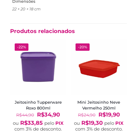
Dimensões
22 × 20 × 18 cm
Produtos relacionados
-22%
-20%
Jeitosinho Tupperware
Mini Jeitosinho Neve
Roxo 800ml
Vermelho 250ml
O
O
O
O
R$
34,90
R$
19,90
R$
44,90
R$
24,90
preço
preço
preço
preço
R$
33,85
R$
19,30
ou
pelo
PIX
ou
pelo
PIX
original
atual
original
atual
com 3% de desconto.
com 3% de desconto.
era:
é:
era:
é: