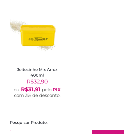
R$44,90.
R$34,90.
R$24,90.
R$19,9
Jeitosinho Mix Arroz
400ml
R$
32,90
R$
31,91
ou
pelo
PIX
com 3% de desconto.
Pesquisar Produto:
Pesquisar