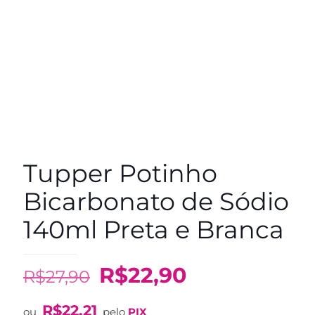
Tupper Potinho
Bicarbonato de Sódio
140ml Preta e Branca
O
O
R$
22,90
R$
27,90
preço
preço
R$
22,21
ou
pelo
PIX