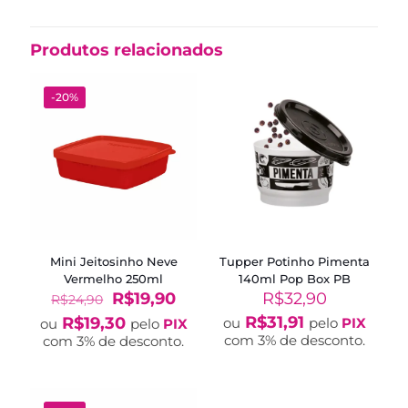
Produtos relacionados
-20%
Mini Jeitosinho Neve
Tupper Potinho Pimenta
Vermelho 250ml
140ml Pop Box PB
O
O
R$
19,90
R$
32,90
R$
24,90
preço
preço
R$
31,91
R$
19,30
ou
pelo
PIX
ou
pelo
PIX
original
atual
com 3% de desconto.
com 3% de desconto.
era:
é:
R$24,90.
R$19,90.