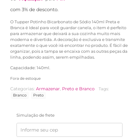
original
atual
era:
é:
com 3% de desconto.
R$27,90.
R$22,90.
O Tupper Potinho Bicarbonato de Sódio 140ml Preta e
Branca é Ideal para você guardar canela, o item é perfeito
para armazenar que deixará a sua cozinha muito mais
moderna e divertida. A decoração é exclusiva e transmite
exatamente o que você irá encontrar no produto. É fácil de
organizar, pois a tampa se encaixa com as outras peças da
linha, podendo assim, serem empilhadas.
Capacidade: 140ml.
Fora de estoque
Categorias:
Armazenar
,
Preto e Branco
Tags:
Branco
Preto
Simulação de frete