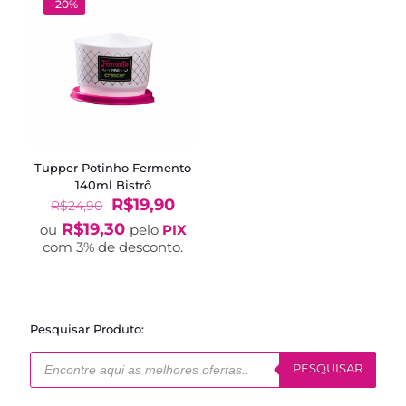
-20%
Tupper Potinho Fermento
140ml Bistrô
O
O
R$
19,90
R$
24,90
preço
preço
R$
19,30
ou
pelo
PIX
original
atual
com 3% de desconto.
era:
é:
R$24,90.
R$19,90.
Pesquisar Produto:
Pesquisar
produtos
PESQUISAR