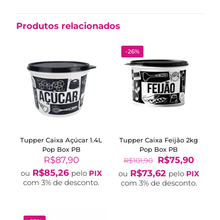
Produtos relacionados
-26%
Tupper Caixa Açúcar 1.4L
Tupper Caixa Feijão 2kg
Pop Box PB
Pop Box PB
O
O
R$
87,90
R$
75,90
R$
101,90
preço
preço
R$
85,26
R$
73,62
ou
pelo
PIX
ou
pelo
PIX
original
atual
com 3% de desconto.
com 3% de desconto.
era:
é:
R$101,90.
R$75,