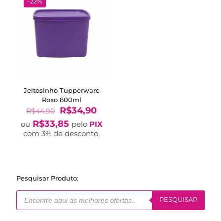
-22%
Jeitosinho Tupperware
Roxo 800ml
O
O
R$
34,90
R$
44,90
preço
preço
R$
33,85
ou
pelo
PIX
original
atual
com 3% de desconto.
era:
é:
R$44,90.
R$34,90.
Pesquisar Produto:
Pesquisar
produtos
PESQUISAR