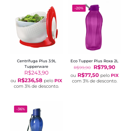
-20%
Centrífuga Plus 3.9L
Eco Tupper Plus Roxa 2L
O
O
Tupperware
R$
79,90
R$
99,90
preço
preço
R$
243,90
R$
77,50
ou
pelo
PIX
original
atual
R$
236,58
ou
pelo
PIX
com 3% de desconto.
era:
é:
com 3% de desconto.
R$99,90.
R$79,
-36%