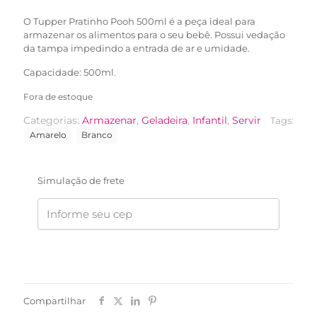
R$51,90.
R$39,90.
O Tupper Pratinho Pooh 500ml é a peça ideal para
armazenar os alimentos para o seu bebê. Possui vedação
da tampa impedindo a entrada de ar e umidade.
Capacidade: 500ml.
Fora de estoque
Categorias:
Armazenar
,
Geladeira
,
Infantil
,
Servir
Tags:
Amarelo
Branco
Simulação de frete
Compartilhar