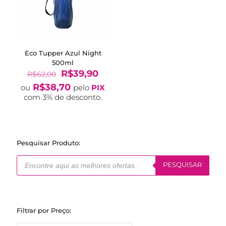
Eco Tupper Azul Night
500ml
O
O
R$
39,90
R$
62,00
preço
preço
R$
38,70
ou
pelo
PIX
original
atual
com 3% de desconto.
era:
é:
R$62,00.
R$39,90.
Pesquisar Produto:
Pesquisar
produtos
PESQUISAR
Filtrar por Preço: