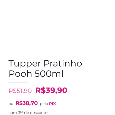
Tupper Pratinho
Pooh 500ml
O
O
R$
39,90
R$
51,90
preço
preço
R$
38,70
original
atual
ou
pelo
PIX
era:
é:
com 3% de desconto.