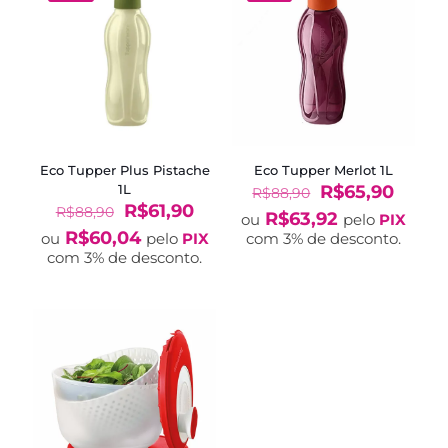
Eco Tupper Plus Pistache
Eco Tupper Merlot 1L
O
O
1L
R$
65,90
R$
88,90
O
O
preço
preço
R$
61,90
R$
88,90
R$
63,92
ou
pelo
PIX
preço
preço
original
atual
R$
60,04
ou
pelo
PIX
com 3% de desconto.
original
atual
era:
é:
com 3% de desconto.
era:
é:
R$88,90.
R$65,
R$88,90.
R$61,90.