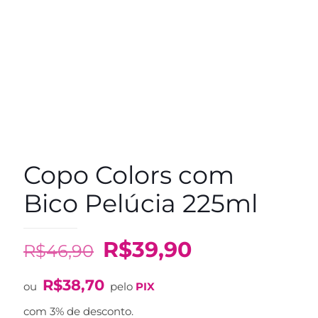
Copo Colors com
Bico Pelúcia 225ml
O
O
R$
39,90
R$
46,90
preço
preço
R$
38,70
original
atual
ou
pelo
PIX
era:
é:
com 3% de desconto.