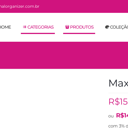
alorganizer.com.br
HOME
CATEGORIAS
PRODUTOS
COLEÇÃ
Maxi
R$
1
R$
1
ou
com 3% d