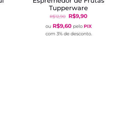
ul
Espremedor de Frutas
Tupperware
O
O
R$
9,90
R$
12,90
eço
preço
preço
R$
9,60
ou
pelo
PIX
ual
original
atual
com 3% de desconto.
era:
é:
8,90.
R$12,90.
R$9,90.