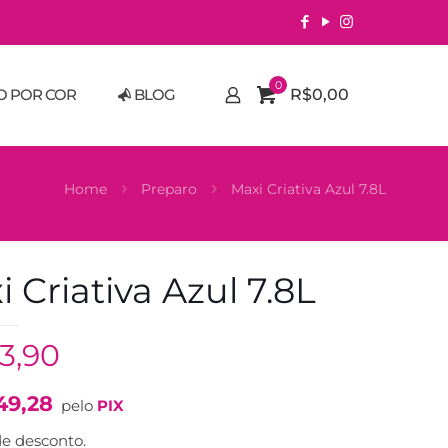
0
O POR COR
BLOG
R$0,00
Home
Preparo
Maxi Criativa Azul 7.8L
 Criativa Azul 7.8L
53,90
49,28
pelo
PIX
e desconto.