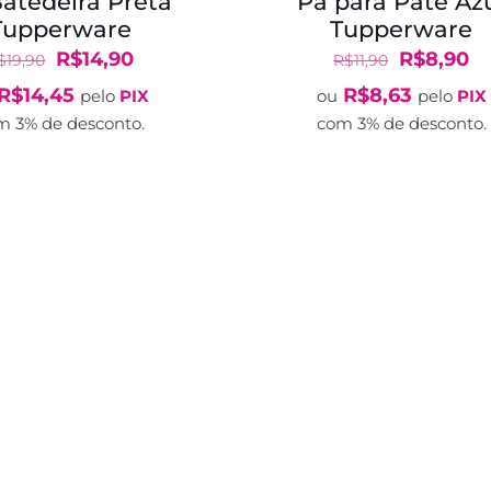
atedeira Preta
Pá para Patê Az
Tupperware
Tupperware
O
O
O
O
R$
14,90
R$
8,90
$
19,90
R$
11,90
preço
preço
preço
pr
R$
14,45
R$
8,63
pelo
PIX
ou
pelo
PIX
original
atual
original
at
m 3% de desconto.
com 3% de desconto.
era:
é:
era:
é:
R$19,90.
R$14,90.
R$11,90.
R$