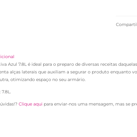
Comparti
icional
tiva Azul 7.8L é ideal para o preparo de diversas receitas daquel
nta alças laterais que auxiliam a segurar o produto enquanto v
utra, otimizando espaço no seu armário.
 7.8L.
úvidas!?
Clique aqui
para enviar-nos uma mensagem, mas se pr