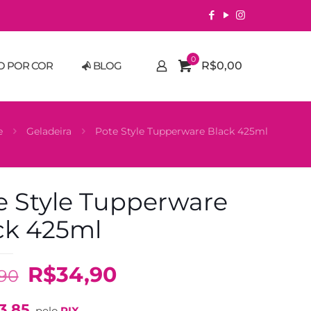
0
O POR COR
BLOG
R$0,00
e
Geladeira
Pote Style Tupperware Black 425ml
e Style Tupperware
ck 425ml
O
O
R$
34,90
,90
preço
preço
3,85
pelo
PIX