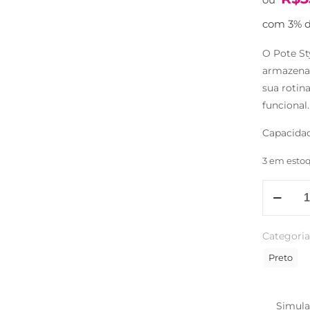
com 3% d
O Pote St
armazenar
sua rotin
funcional.
Capacidad
3 em esto
Pote
Style
Tupperwa
Categoria
Black
425ml
Preto
quantida
Simula