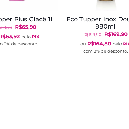
per Plus Glacê 1L
Eco Tupper Inox Do
880ml
O
O
R$
65,90
$
88,90
preço
preço
O
R$
169,90
R$
199,90
R$
63,92
pelo
PIX
original
atual
preço
R$
164,80
m 3% de desconto.
ou
pelo
PI
era:
é:
original
com 3% de desconto.
R$88,90.
R$65,90.
era:
R$199,90.