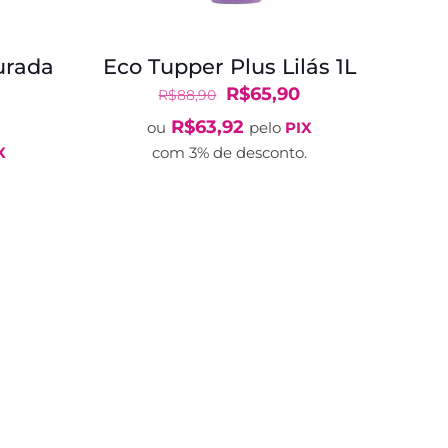
urada
Eco Tupper Plus Lilás 1L
O
O
R$
65,90
R$
88,90
O
preço
preço
R$
63,92
ou
pelo
PIX
preço
original
atual
X
com 3% de desconto.
atual
era:
é:
é:
R$88,90.
R$65,90.
R$169,90.