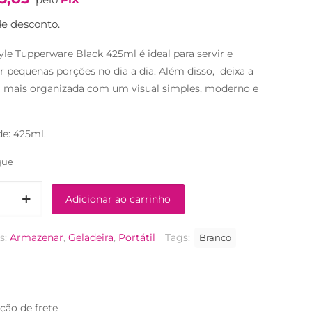
original
atual
era:
é:
e desconto.
R$52,90.
R$34,90.
yle Tupperware Black 425ml é ideal para servir e
 pequenas porções no dia a dia. Além disso, deixa a
a mais organizada com um visual simples, moderno e
e: 425ml.
que
Adicionar ao carrinho
re
s:
Armazenar
,
Geladeira
,
Portátil
Tags:
Branco
de
ção de frete