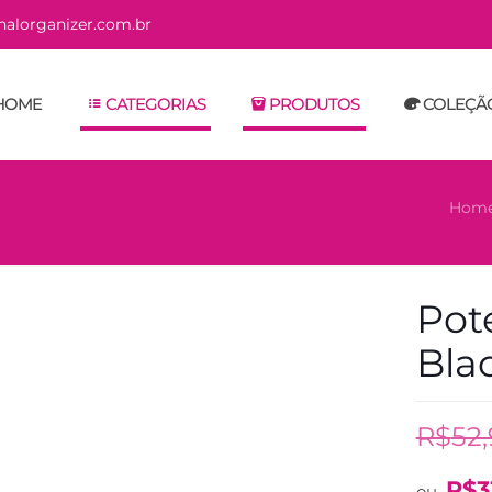
alorganizer.com.br
HOME
CATEGORIAS
PRODUTOS
COLEÇÃ
Hom
Pot
Bla
R$
52
R$
3
ou