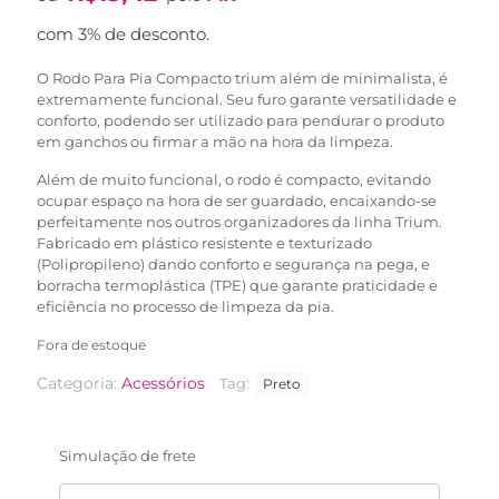
original
atual
era:
é:
com 3% de desconto.
R$21,90.
R$15,90.
O Rodo Para Pia Compacto trium além de minimalista, é
extremamente funcional. Seu furo garante versatilidade e
conforto, podendo ser utilizado para pendurar o produto
em ganchos ou firmar a mão na hora da limpeza.
Além de muito funcional, o rodo é compacto, evitando
ocupar espaço na hora de ser guardado, encaixando-se
perfeitamente nos outros organizadores da linha Trium.
Fabricado em plástico resistente e texturizado
(Polipropileno) dando conforto e segurança na pega, e
borracha termoplástica (TPE) que garante praticidade e
eficiência no processo de limpeza da pia.
Fora de estoque
Categoria:
Acessórios
Tag:
Preto
Simulação de frete