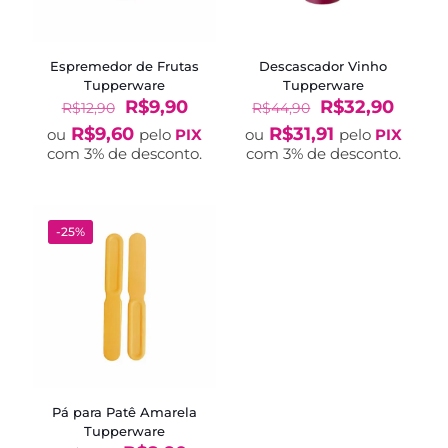
Espremedor de Frutas
Descascador Vinho
Tupperware
Tupperware
O
O
O
O
R$
9,90
R$
32,90
R$
12,90
R$
44,90
preço
preço
preço
preço
R$
9,60
R$
31,91
ou
pelo
PIX
ou
pelo
PIX
original
atual
original
atual
com 3% de desconto.
com 3% de desconto.
era:
é:
era:
é:
R$12,90.
R$9,90.
R$44,90.
R$32,
-25%
Pá para Patê Amarela
Tupperware