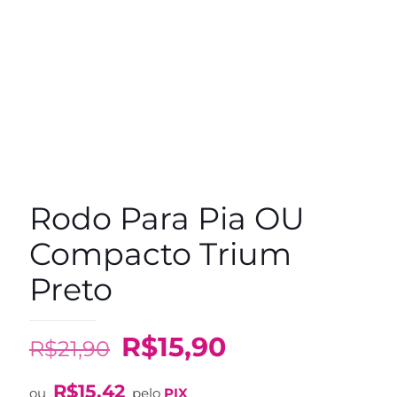
Rodo Para Pia OU
Compacto Trium
Preto
O
O
R$
15,90
R$
21,90
preço
preço
R$
15,42
ou
pelo
PIX