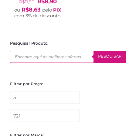
O
O
R$
8,90
R$
11,90
preço
preço
R$
8,63
ou
pelo
PIX
original
atual
com 3% de desconto.
era:
é:
R$11,90.
R$8,90.
Pesquisar Produto:
Pesquisar
produtos
PESQUISAR
Filtrar por Preço:
Filtrar por Marca: