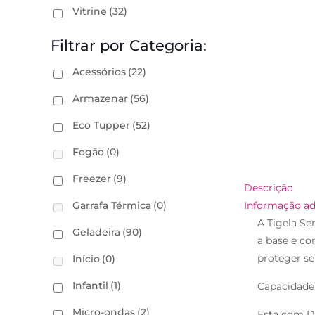
Vitrine
(32)
Filtrar por Categoria:
Acessórios
(22)
Armazenar
(56)
Eco Tupper
(52)
Fogão
(0)
Freezer
(9)
Descrição
Garrafa Térmica
(0)
Informação ad
A Tigela Se
Geladeira
(90)
a base e co
proteger s
Início
(0)
Infantil
(1)
Capacidade:
Micro-ondas
(2)
Esta com D