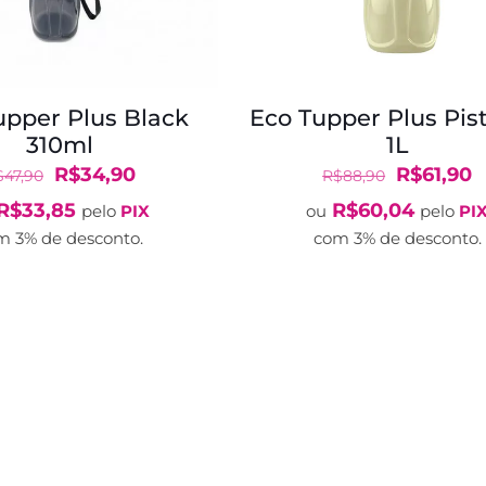
upper Plus Black
Eco Tupper Plus Pis
310ml
1L
O
O
O
R$
34,90
R$
61,90
$
47,90
R$
88,90
preço
preço
preço
p
R$
33,85
R$
60,04
pelo
PIX
ou
pelo
PI
original
atual
original
a
m 3% de desconto.
com 3% de desconto.
era:
é:
era:
é
R$47,90.
R$34,90.
R$88,90.
R