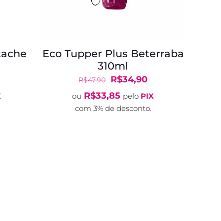
tache
Eco Tupper Plus Beterraba
310ml
O
O
O
R$
34,90
R$
47,90
reço
preço
preço
R$
33,85
X
ou
pelo
PIX
tual
original
atual
com 3% de desconto.
:
era:
é:
$61,90.
R$47,90.
R$34,90.