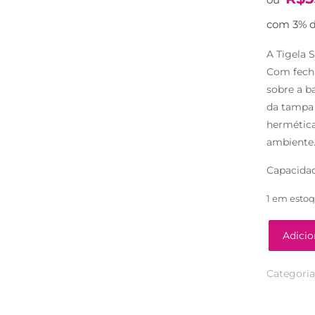
com 3% d
A Tigela 
Com fecha
sobre a b
da tampa 
hermética
ambiente
Capacidade
1 em esto
Adicio
Categoria