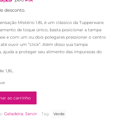
original
atual
era:
é:
e desconto.
R$95,90.
R$54,90.
Sensação Mistério 1.8L é um clássico da Tupperware.
mento de toque único, basta posicionar a tampa
ase e com um ou dois polegares pressionar o centro
até ouvir um “click”. Além disso sua tampa
, ajuda a proteger seu alimento das impurezas do
.
: 1,8L.
que
nar ao carrinho
s:
Geladeira
,
Servir
Tag:
Verde