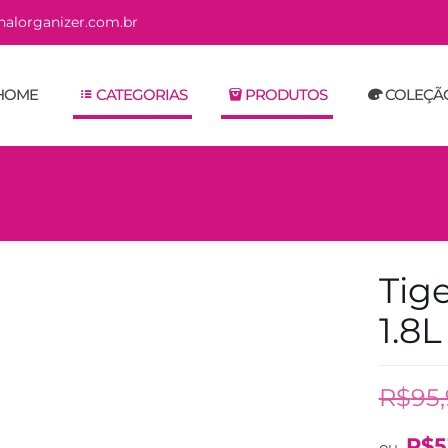
alorganizer.com.br
HOME
CATEGORIAS
PRODUTOS
COLEÇÃ
Tig
1.8L
R$
95
R$
5
ou