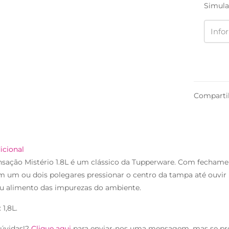
Simula
Comparti
icional
nsação Mistério 1.8L é um clássico da Tupperware. Com fechame
m um ou dois polegares pressionar o centro da tampa até ouvir 
eu alimento das impurezas do ambiente.
 1,8L.
úvidas!?
Clique aqui
para enviar-nos uma mensagem, mas se pr