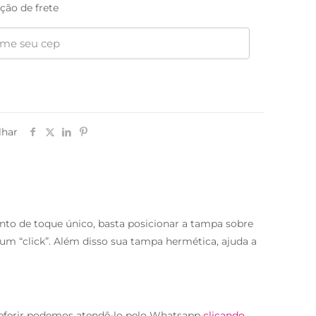
ção de frete
lhar
nto de toque único, basta posicionar a tampa sobre
um “click”. Além disso sua tampa hermética, ajuda a
eferir podemos atendê-lo pelo Whatsapp
clicando