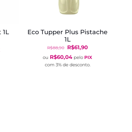
 1L
Eco Tupper Plus Pistache
1L
O
reço
O
O
R$
61,90
R$
88,90
X
tual
preço
preço
R$
60,04
ou
pelo
PIX
:
original
atual
com 3% de desconto.
$65,90.
era:
é:
R$88,90.
R$61,90.