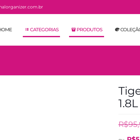
alorganizer.com.br
HOME
CATEGORIAS
PRODUTOS
COLEÇÃ
Tig
1.8L
R$
95
R$
5
ou