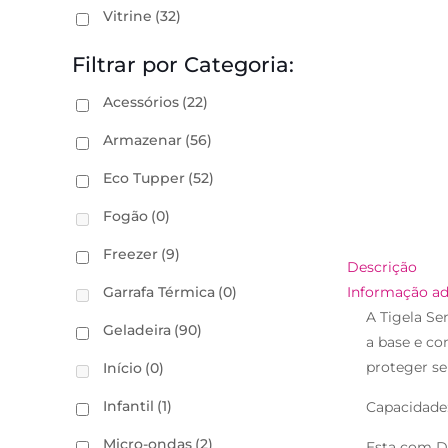
Vitrine
(32)
Filtrar por Categoria:
Acessórios
(22)
Armazenar
(56)
Eco Tupper
(52)
Fogão
(0)
Freezer
(9)
Descrição
Garrafa Térmica
(0)
Informação ad
A Tigela Se
Geladeira
(90)
a base e co
proteger s
Início
(0)
Infantil
(1)
Capacidade:
Micro-ondas
(2)
Esta com D