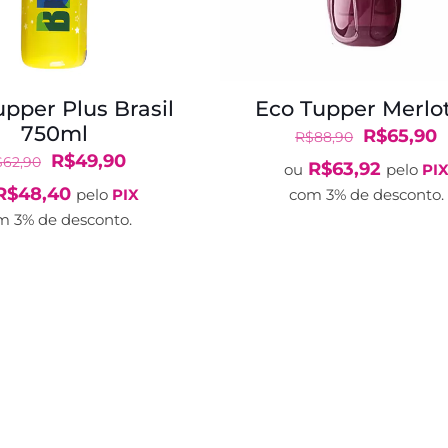
upper Plus Brasil
Eco Tupper Merlot
750ml
O
R$
65,90
R$
88,90
O
O
preço
p
R$
49,90
$
62,90
R$
63,92
ou
pelo
PI
preço
preço
original
a
R$
48,40
pelo
PIX
com 3% de desconto.
original
atual
era:
é
m 3% de desconto.
era:
é:
R$88,90.
R
R$62,90.
R$49,90.