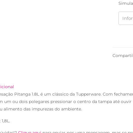
Simula
Comparti
icional
nsação Pitanga 1.8L é um clássico da Tupperware. Com fechamen
m um ou dois polegares pressionar o centro da tampa até ouvir 
eu alimento das impurezas do ambiente.
 1,8L.
úvidas!?
Clique aqui
para enviar-nos uma mensagem, mas se pr