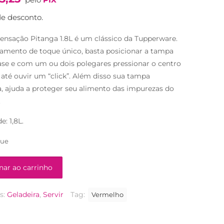
original
atual
era:
é:
e desconto.
R$95,90.
R$54,90.
Sensação Pitanga 1.8L é um clássico da Tupperware.
mento de toque único, basta posicionar a tampa
ase e com um ou dois polegares pressionar o centro
até ouvir um “click”. Além disso sua tampa
, ajuda a proteger seu alimento das impurezas do
.
: 1,8L.
que
nar ao carrinho
s:
Geladeira
,
Servir
Tag:
Vermelho