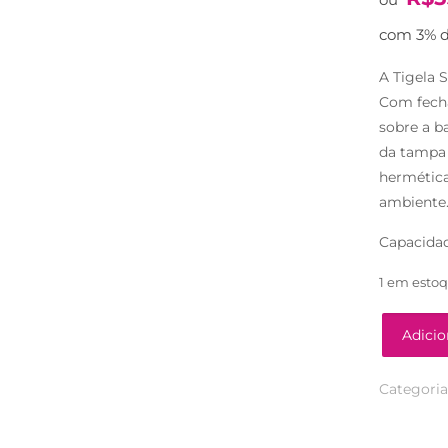
com 3% d
A Tigela 
Com fecha
sobre a b
da tampa 
hermética
ambiente
Capacidade
1 em esto
Adicio
Categoria