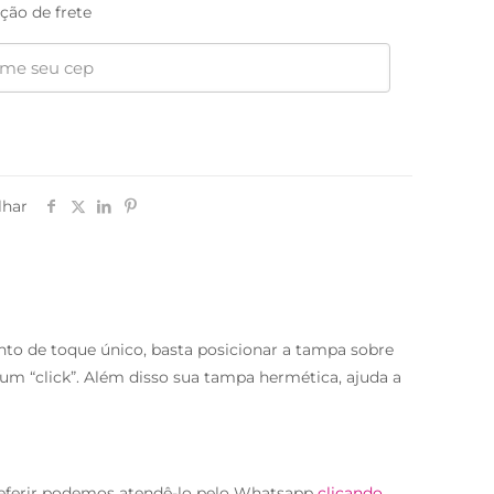
ção de frete
lhar
to de toque único, basta posicionar a tampa sobre
um “click”. Além disso sua tampa hermética, ajuda a
eferir podemos atendê-lo pelo Whatsapp
clicando