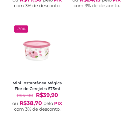
original
atual
original
atual
com 3% de desconto.
com 3% de desconto.
era:
é:
era:
é:
R$119,90.
R$79,90.
R$49,90.
R$24,
-36%
Mini Instantânea Mágica
Flor de Cerejeira 575ml
O
O
R$
39,90
R$
61,90
preço
preço
R$
38,70
ou
pelo
PIX
original
atual
com 3% de desconto.
era:
é:
R$61,90.
R$39,90.