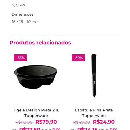
0,35 kg
Dimensões
18 × 18 × 10 cm
Produtos relacionados
-33%
-50%
Tigela Design Preta 2.1L
Espátula Fina Preta
Tupperware
Tupperware
O
O
O
O
R$
79,90
R$
24,90
R$
119,90
R$
49,90
preço
preço
preço
preço
R$
77,50
R$
24,15
ou
pelo
PIX
ou
pelo
PIX