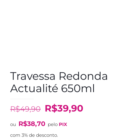
Travessa Redonda
Actualité 650ml
O
O
R$
39,90
R$
49,90
preço
preço
R$
38,70
original
atual
ou
pelo
PIX
era:
é:
com 3% de desconto.