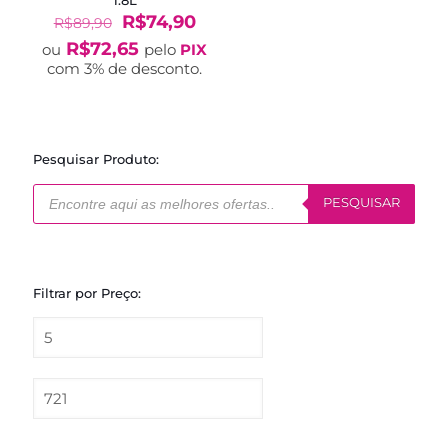
1.8L
O
O
R$
74,90
R$
89,90
preço
preço
R$
72,65
ou
pelo
PIX
original
atual
com 3% de desconto.
era:
é:
R$89,90.
R$74,90.
Pesquisar Produto:
Pesquisar
produtos
PESQUISAR
Filtrar por Preço: