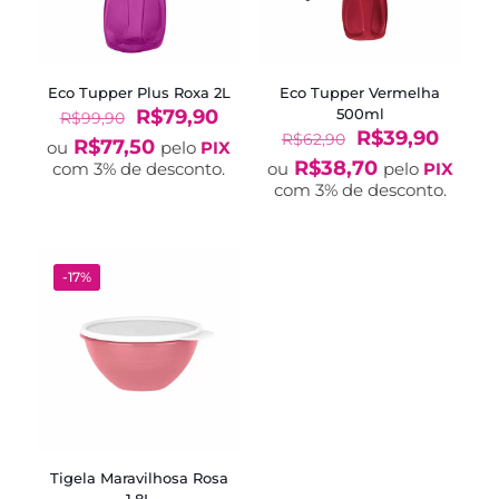
Eco Tupper Plus Roxa 2L
Eco Tupper Vermelha
O
O
R$
79,90
500ml
R$
99,90
preço
preço
O
O
R$
39,90
R$
62,90
R$
77,50
ou
pelo
PIX
original
atual
preço
preço
R$
38,70
com 3% de desconto.
ou
pelo
PIX
era:
é:
original
atual
com 3% de desconto.
R$99,90.
R$79,90.
era:
é:
R$62,90.
R$39,
-17%
Tigela Maravilhosa Rosa