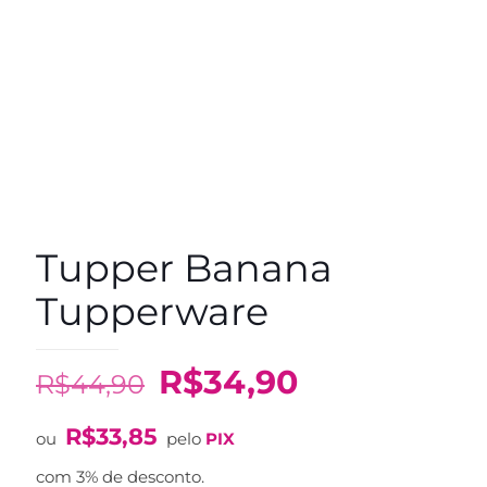
Tupper Banana
Tupperware
O
O
R$
34,90
R$
44,90
preço
preço
R$
33,85
original
atual
ou
pelo
PIX
era:
é:
com 3% de desconto.