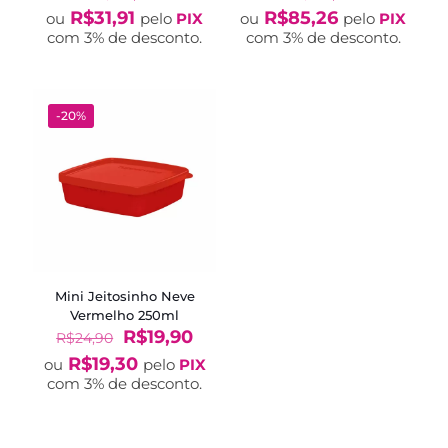
R$
31,91
R$
85,26
ou
pelo
PIX
ou
pelo
PIX
com 3% de desconto.
com 3% de desconto.
-20%
Mini Jeitosinho Neve
Vermelho 250ml
O
O
R$
19,90
R$
24,90
preço
preço
R$
19,30
ou
pelo
PIX
original
atual
com 3% de desconto.
era:
é:
R$24,90.
R$19,90.