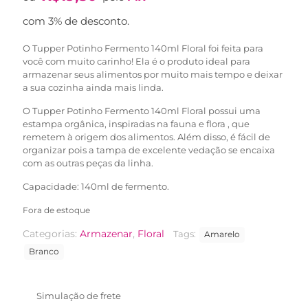
original
atual
era:
é:
com 3% de desconto.
R$29,90.
R$19,90.
O Tupper Potinho Fermento 140ml Floral foi feita para
você com muito carinho! Ela é o produto ideal para
armazenar seus alimentos por muito mais tempo e deixar
a sua cozinha ainda mais linda.
O Tupper Potinho Fermento 140ml Floral possui uma
estampa orgânica, inspiradas na fauna e flora , que
remetem à origem dos alimentos. Além disso, é fácil de
organizar pois a tampa de excelente vedação se encaixa
com as outras peças da linha.
Capacidade: 140ml de fermento.
Fora de estoque
Categorias:
Armazenar
,
Floral
Tags:
Amarelo
Branco
Simulação de frete