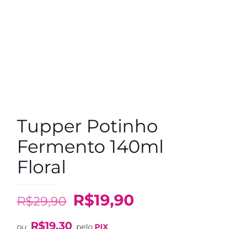
Tupper Potinho
Fermento 140ml
Floral
O
O
R$
19,90
R$
29,90
preço
preço
R$
19,30
ou
pelo
PIX