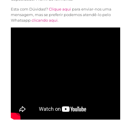
Esta com Dúvidas!?
Clique aqui
para enviar-nos uma
mensagem, mas se preferir podemos atendê-lo pelo
Whatsapp
clicando aqui
.