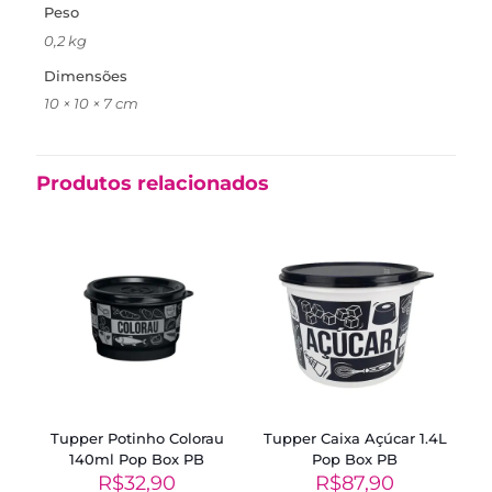
Peso
0,2 kg
Dimensões
10 × 10 × 7 cm
Produtos relacionados
Tupper Potinho Colorau
Tupper Caixa Açúcar 1.4L
140ml Pop Box PB
Pop Box PB
R$
32,90
R$
87,90