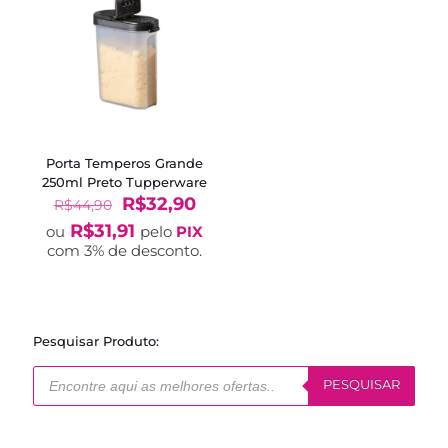
Porta Temperos Grande
250ml Preto Tupperware
O
O
R$
32,90
R$
44,90
preço
preço
R$
31,91
ou
pelo
PIX
original
atual
com 3% de desconto.
era:
é:
R$44,90.
R$32,90.
Pesquisar Produto:
Pesquisar
produtos
PESQUISAR