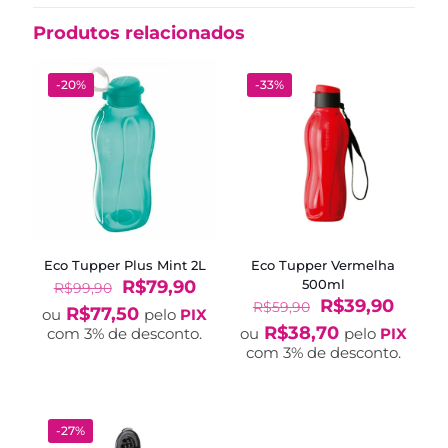
Produtos relacionados
-20%
-33%
Eco Tupper Plus Mint 2L
Eco Tupper Vermelha
O
O
R$
79,90
500ml
R$
99,90
preço
preço
O
O
R$
39,90
R$
59,90
R$
77,50
ou
pelo
PIX
original
atual
preço
preço
R$
38,70
com 3% de desconto.
ou
pelo
PIX
era:
é:
original
atual
com 3% de desconto.
R$99,90.
R$79,90.
era:
é:
R$59,90.
R$39,
-27%